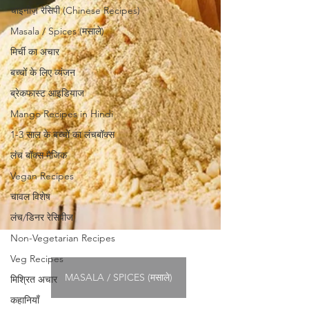
चाइनीज़ रेसिपी (Chinese Recipes)
Masala / Spices (मसाले)
मिर्ची का अचार
बच्चों के लिए व्यंजन
ब्रेकफास्ट आइडियाज
Mango Recipes in Hindi
1-3 साल के बच्चों का लंचबॉक्स
लंच बॉक्स मैजिक
Vegan Recipes
चावल विशेष
लंच/डिनर रेसिपीज
Non-Vegetarian Recipes
Veg Recipes
मिश्रित अचार
कहानियाँ