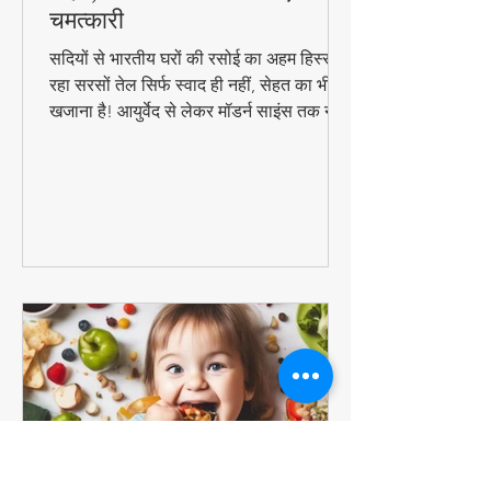
सरसों तेल के 10 जबरदस्त फायदे -
सेहत, त्वचा और बालों के लिए
चमत्कारी
सदियों से भारतीय घरों की रसोई का अहम हिस्सा
रहा सरसों तेल सिर्फ स्वाद ही नहीं, सेहत का भी
खजाना है! आयुर्वेद से लेकर मॉडर्न साइंस तक ने
माना है इसके चमत्कारी गुण। जानिए कैसे यह
सस्ता सा दिखने वाला तेल आपको पहुंचा सकता है
अनमोल स्वास्थ्य लाभ..