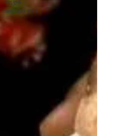
घरेलू नुस्खे
दक्षिण भारतीय रेसिपीज़