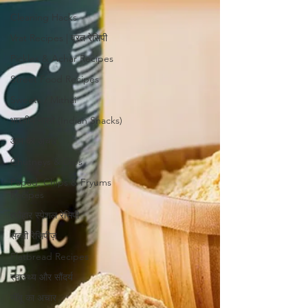
Cleaning Hacks
Vrat Recipes | व्रत रेसिपी
Pickles & Achar Recipes
Street Food Recipes
Sweets / Mithai
भारतीय नाश्ते (Indian Snacks)
आम का अचार
Chutneys & Dips
Papad, Chips & Fryums
Recipes
त्यौहार स्पेशल रेसिपी
सब्ज़ी रेसिपीज़
Flatbread Recipes
स्वास्थ्य और सौंदर्य
नींबू का अचार