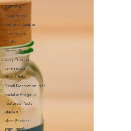
कुकिंग टिप्स
chaat recipe
Regional Recipes
Rice Recipe
Drinks
Special Recipes
Dairy Product
cake recipe
सिरका रेसिपीज
Diwali Decoration Idea
Social & Religious
Featured Posts
लोकप्रिय
More Recipes
अचार - चटनी