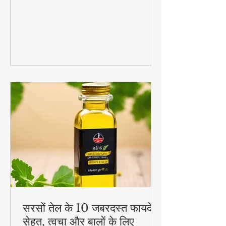
सब्जियाँ!
सुबह की भागदौड़ में टाइम नहीं? बस 5 मिनट में
बनाएं यह प्रोटीन पैक्ड चीला! 🕒 छुपी हुई सब्जियों
का पोषण + बच्चों को पसंद आने वाला स्वाद =
परफेक्ट हेल्दी ब्रेकफास्ट!
#QuickHealthyBreakfast