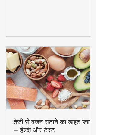
FoodzLife
क्या आप पेट की चर्बी और टॉक्सिन्स से परेशान हैं?
यह आसान डिटॉक्स वॉटर सिर्फ 7 दिनों में आपके
शरीर को साफ कर देगा! जानिए नींबू, खीरा, अदरक
और पुदीना से बनने वाले इस जादुई पेय की रेसिपी
और फायदे। #DetoxWater #WeightLoss
#FoodzLife