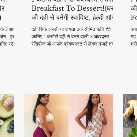
और
Breakfast To Dessert!(घर
की
)
की दही से बनेंगी स्वादिष्ट, हेल्दी और
F
आसान डिशेज)
ने के 3 आसान
दही सिर्फ लस्सी या रायता तक सीमित नहीं! 😍
क्य
्जन - हर
जानिए 1 कटोरी दही से बनने वाली 3 जबरदस्त
यह 
निए स्टेप
रेसिपीज जो आपके ब्रेकफास्ट से लेकर डेजर्ट तक
शरी
का मजा दोगुना कर देंगी। स्वादिष्ट, हेल्दी और बनाने
और 
में आसान - ये रेसिपीज हर उम्र के लिए परफेक्ट हैं
फा
#F