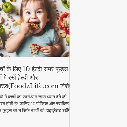
्चों के लिए 10 हेल्दी समर फूड्स |
मी में रखें हेल्दी और
्टिव(FoodzLife.com विशेष)
मियों में बच्चों का खान-पान खास ध्यान देने की
रत होती है! जानिए 10 पौष्टिक और स्वादिष्ट
 फूड्स जो न सिर्फ बच्चों को हाइड्रेटेड रखेंगे,
कि उनकी एनर्जी भी बनाए रखेंगे। इन आसान और
्दी फूड आइडियाज के साथ गर्मी में भी बच्चे रहेंगे