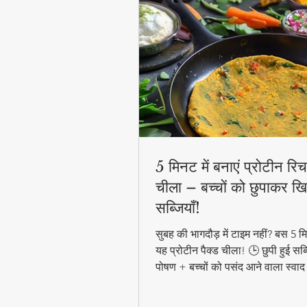
5 मिनट में बनाएं प्रोटीन रिच 
चीला – बच्चों को छुपाकर खि
सब्जियाँ!
सुबह की भागदौड़ में टाइम नहीं? बस 5 मिन
यह प्रोटीन पैक्ड चीला! 🕒 छुपी हुई सब्
पोषण + बच्चों को पसंद आने वाला स्वाद
हेल्दी ब्रेकफास्ट! #QuickHealthyB