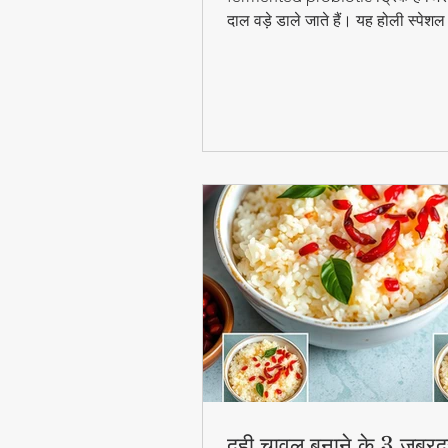
दाल वड़े डाले जाते हैं। यह होली स्पेश
digestion और gut health के लिए ब
फायदेमंद है।
दही चावल बनाने के 3 जबरद