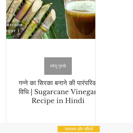
अचार - चटनी
Cleaning Hacks
Vrat Recipes | व्
भारतीय नाश्ते (Indian Snacks)
आम का अचार
Chu
Flatbread Recipes
स्वास्थ्य और सौंदर्य
नींबू का अ
घरेलू नुस्खे
गन्ने का सिरका बनाने की पारंपरिक
विधि | Sugarcane Vinegar
Recipe in Hindi
स्वास्थ्य और सौंदर्य