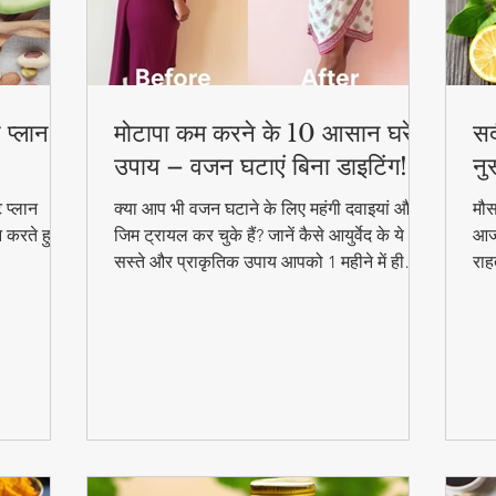
 प्लान –
मोटापा कम करने के 10 आसान घरेलू
सर
उपाय – वजन घटाएं बिना डाइटिंग!
नु
 प्लान
क्या आप भी वजन घटाने के लिए महंगी दवाइयां और
मौस
न करते हुए
जिम ट्रायल कर चुके हैं? जानें कैसे आयुर्वेद के ये
आजम
सस्ते और प्राकृतिक उपाय आपको 1 महीने में ही
राह
परिणाम दिखा सकते हैं