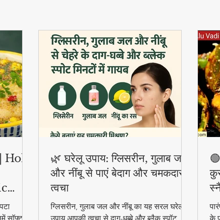
ी | Holi
🌿 घरेलू उपाय: ग्लिसरीन, गुलाब जल
🟢
और नींबू से पाएं बेदाग और चमकदार
कु
ic
त्वचा
स्
पटा
ग्लिसरीन, गुलाब जल और नींबू का यह सरल घरेलू
पार
ें सॉफ्ट
उपाय आपकी त्वचा से दाग-धब्बे और ब्लैक स्पॉट
के 