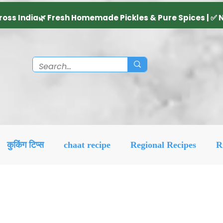
कुकिंग टिप्स
chaat recipe
Regional Recipes
R
Diwali Decoration Idea
Social & Religious
Feat