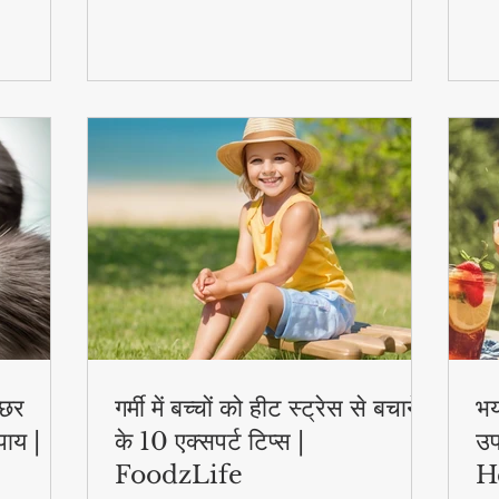
स्वास्थ्य लाभ..
एक्
्छर
गर्मी में बच्चों को हीट स्ट्रेस से बचाने
भय
पाय |
के 10 एक्सपर्ट टिप्स |
उप
FoodzLife
H