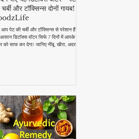
 चर्बी और टॉक्सिन्स दोनों गायब! |
oodzLife
ा आप पेट की चर्बी और टॉक्सिन्स से परेशान हैं?
आसान डिटॉक्स वॉटर सिर्फ 7 दिनों में आपके
र को साफ कर देगा! जानिए नींबू, खीरा, अदरक
पुदीना से बनने वाले इस जादुई पेय की रेसिपी और
यदे। #DetoxWater #WeightLoss
oodzLife