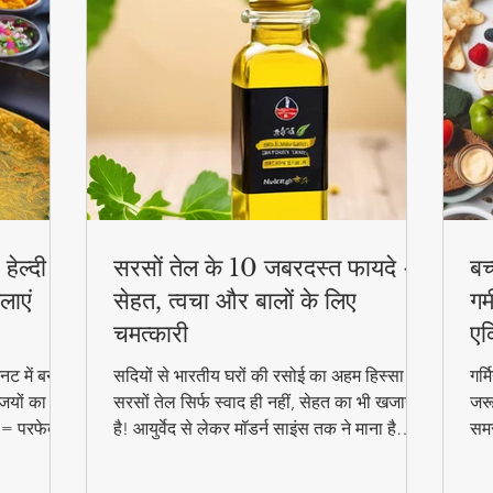
हेल्दी
सरसों तेल के 10 जबरदस्त फायदे -
बच
लाएं
सेहत, त्वचा और बालों के लिए
गर्
चमत्कारी
एक
ट में बनाएं
सदियों से भारतीय घरों की रसोई का अहम हिस्सा रहा
गर्
जियों का
सरसों तेल सिर्फ स्वाद ही नहीं, सेहत का भी खजाना
जरू
 = परफेक्ट
है! आयुर्वेद से लेकर मॉडर्न साइंस तक ने माना है
समर
reakfast
इसके चमत्कारी गुण। जानिए कैसे यह सस्ता सा
बल्
दिखने वाला तेल आपको पहुंचा सकता है अनमोल
हेल