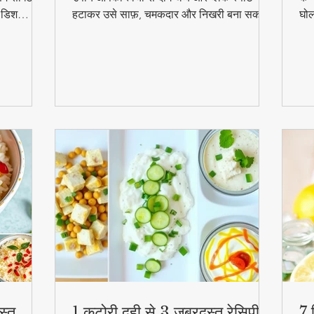
ल डिश
हटाकर उसे साफ़, चमकदार और निखरी बना सकता
घोल
हुत
है — वो भी बिना किसी केमिकल के।
व्य
स्व
की
स्त
1 कटोरी दही से 3 जबरदस्त रेसिपी –
7 