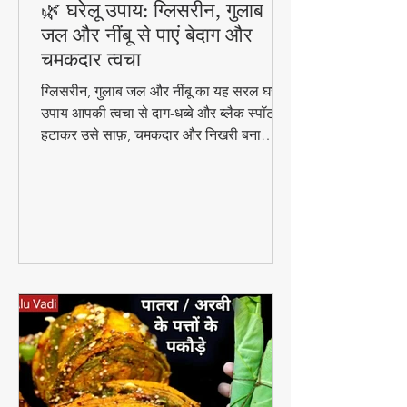
🌿 घरेलू उपाय: ग्लिसरीन, गुलाब
जल और नींबू से पाएं बेदाग और
चमकदार त्वचा
ग्लिसरीन, गुलाब जल और नींबू का यह सरल घरेलू
उपाय आपकी त्वचा से दाग-धब्बे और ब्लैक स्पॉट
हटाकर उसे साफ़, चमकदार और निखरी बना
सकता है — वो भी बिना किसी केमिकल के।