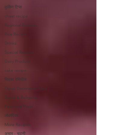
कुकिंग टिप्स
chaat recipe
Regional Recipes
Rice Recipe
Drinks
Special Recipes
Dairy Product
cake recipe
सिरका रेसिपीज
Diwali Decoration Idea
Social & Religious
Featured Posts
लोकप्रिय
More Recipes
अचार - चटनी