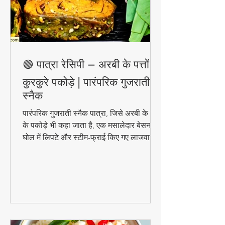
🟢 पात्रा रेसिपी – अरबी के पत्तों के
कुरकुरे पकोड़े | पारंपरिक गुजराती
स्नैक
पारंपरिक गुजराती स्नैक पात्रा, जिसे अरबी के पत्तों
के पकोड़े भी कहा जाता है, एक मसालेदार बेसन के
घोल में लिपटे और स्टीम-फ्राई किए गए लाजवाब
व्यंजन हैं। मानसून के मौसम में चाय के साथ इसका
स्वाद और भी बढ़ जाता है। जानिए इसे घर पर
बनाने की आसान विधि!