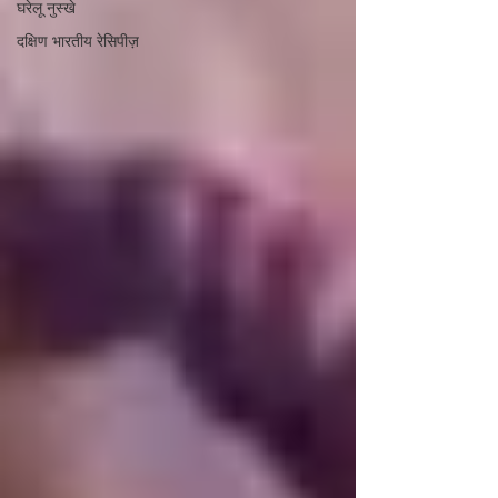
घरेलू नुस्खे
दक्षिण भारतीय रेसिपीज़