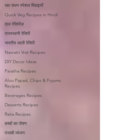
रक्षा बंधन स्पेशल मिठाइयाँ
Quick Veg Recipes in Hindi
दाल रेसिपीज़
राजस्थानी रेसिपी
भारतीय थाली रेसिपी
Navratri Vrat Recipes
DIY Decor Ideas
Paratha Recipes
Aloo Papad, Chips & Fryums
Recipes
Beverages Recipes
Desserts Recipes
Raita Recipes
बच्चों का पोषण
पंजाबी व्यंजन