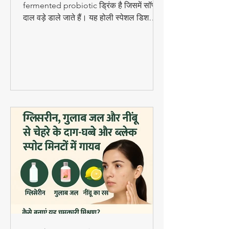
Holi Special Kanji Vada |
Fermented Probiotic
Drink
राजस्थानी Kanji Vada एक खट्टा-चटपटा
fermented probiotic ड्रिंक है जिसमें सॉफ्ट
दाल वड़े डाले जाते हैं। यह होली स्पेशल डिश
digestion और gut health के लिए बहुत
फायदेमंद है।