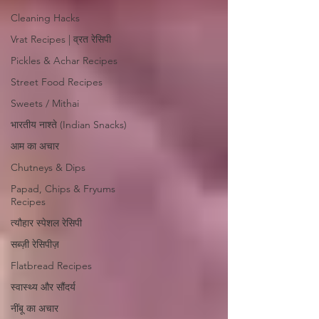
Cleaning Hacks
Vrat Recipes | व्रत रेसिपी
Pickles & Achar Recipes
Street Food Recipes
Sweets / Mithai
भारतीय नाश्ते (Indian Snacks)
आम का अचार
Chutneys & Dips
Papad, Chips & Fryums
Recipes
त्यौहार स्पेशल रेसिपी
सब्ज़ी रेसिपीज़
Flatbread Recipes
स्वास्थ्य और सौंदर्य
नींबू का अचार