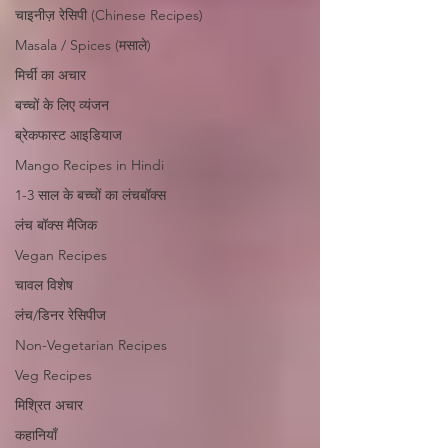
चाइनीज़ रेसिपी (Chinese Recipes)
Masala / Spices (मसाले)
मिर्ची का अचार
बच्चों के लिए व्यंजन
ब्रेकफास्ट आइडियाज
Mango Recipes in Hindi
1-3 साल के बच्चों का लंचबॉक्स
लंच बॉक्स मैजिक
Vegan Recipes
चावल विशेष
लंच/डिनर रेसिपीज
Non-Vegetarian Recipes
Veg Recipes
मिश्रित अचार
कहानियाँ