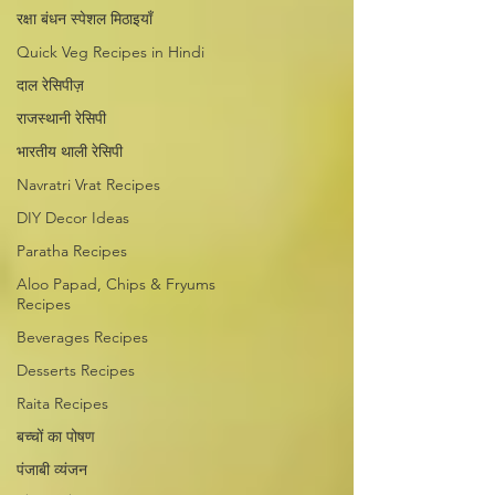
रक्षा बंधन स्पेशल मिठाइयाँ
Quick Veg Recipes in Hindi
दाल रेसिपीज़
राजस्थानी रेसिपी
भारतीय थाली रेसिपी
Navratri Vrat Recipes
DIY Decor Ideas
Paratha Recipes
Aloo Papad, Chips & Fryums
Recipes
Beverages Recipes
Desserts Recipes
Raita Recipes
बच्चों का पोषण
पंजाबी व्यंजन