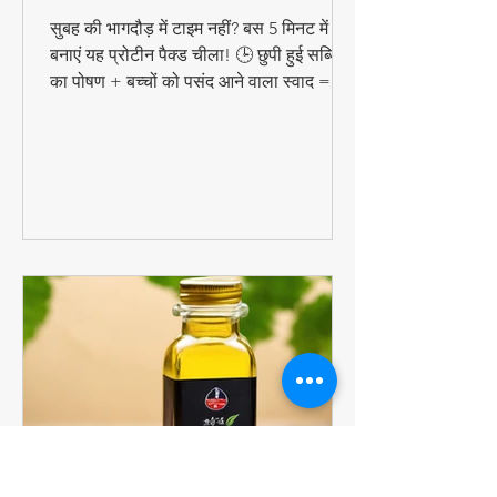
चीला – बच्चों को छुपाकर खिलाएं
सब्जियाँ!
सुबह की भागदौड़ में टाइम नहीं? बस 5 मिनट में
बनाएं यह प्रोटीन पैक्ड चीला! 🕒 छुपी हुई सब्जियों
का पोषण + बच्चों को पसंद आने वाला स्वाद =
परफेक्ट हेल्दी ब्रेकफास्ट!
#QuickHealthyBreakfast