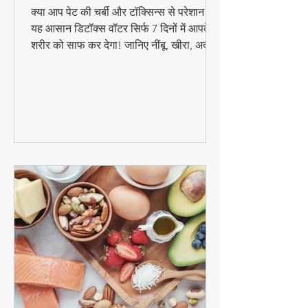
FoodzLife
क्या आप पेट की चर्बी और टॉक्सिन्स से परेशान हैं?
यह आसान डिटॉक्स वॉटर सिर्फ 7 दिनों में आपके
शरीर को साफ कर देगा! जानिए नींबू, खीरा, अदरक
और पुदीना से बनने वाले इस जादुई पेय की रेसिपी
और फायदे। #DetoxWater #WeightLoss
#FoodzLife