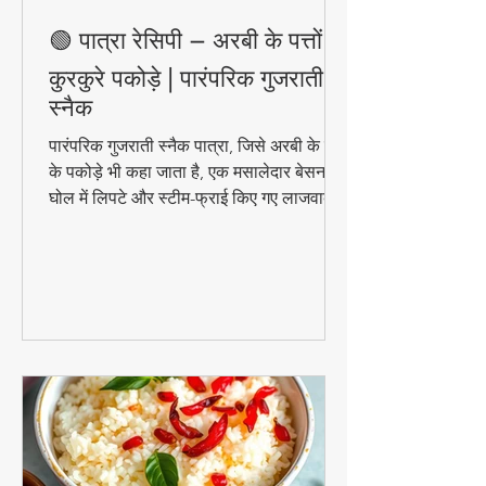
🟢 पात्रा रेसिपी – अरबी के पत्तों के
कुरकुरे पकोड़े | पारंपरिक गुजराती
स्नैक
पारंपरिक गुजराती स्नैक पात्रा, जिसे अरबी के पत्तों
के पकोड़े भी कहा जाता है, एक मसालेदार बेसन के
घोल में लिपटे और स्टीम-फ्राई किए गए लाजवाब
व्यंजन हैं। मानसून के मौसम में चाय के साथ इसका
स्वाद और भी बढ़ जाता है। जानिए इसे घर पर
बनाने की आसान विधि!