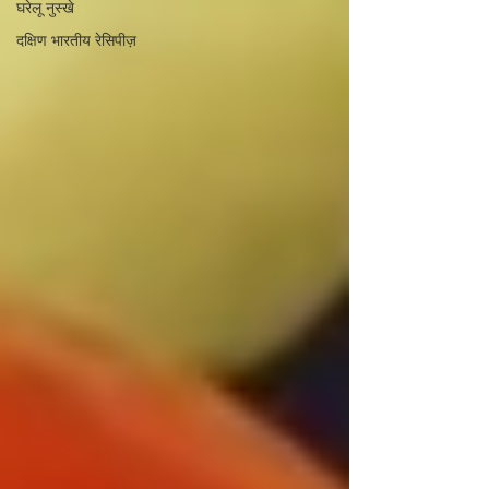
घरेलू नुस्खे
दक्षिण भारतीय रेसिपीज़