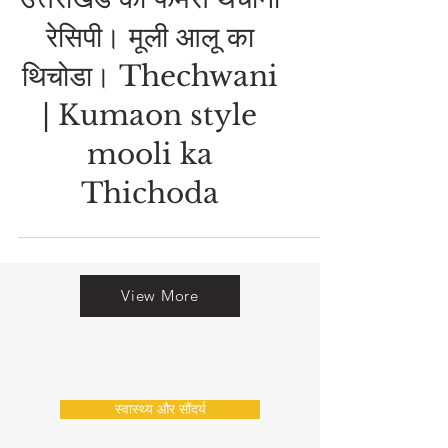
उत्तराखंड की फेमस थेचौनी
रेसिपी। मूली आलू का
थिचोडा। Thechwani
| Kumaon style
mooli ka
Thichoda
View More