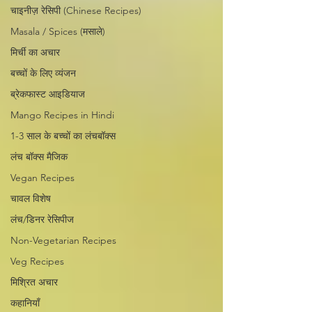
चाइनीज़ रेसिपी (Chinese Recipes)
Masala / Spices (मसाले)
मिर्ची का अचार
बच्चों के लिए व्यंजन
ब्रेकफास्ट आइडियाज
Mango Recipes in Hindi
1-3 साल के बच्चों का लंचबॉक्स
लंच बॉक्स मैजिक
Vegan Recipes
चावल विशेष
लंच/डिनर रेसिपीज
Non-Vegetarian Recipes
Veg Recipes
मिश्रित अचार
कहानियाँ