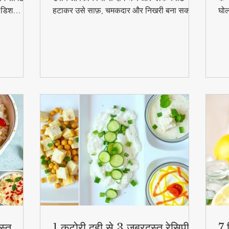
ल डिश
हटाकर उसे साफ़, चमकदार और निखरी बना सकता
घोल
हुत
है — वो भी बिना किसी केमिकल के।
व्य
स्व
की
स्त
1 कटोरी दही से 3 जबरदस्त रेसिपी –
7 