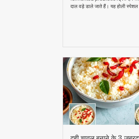
दाल वड़े डाले जाते हैं। यह होली स्पेश
digestion और gut health के लिए ब
फायदेमंद है।
दही चावल बनाने के 3 जबरद