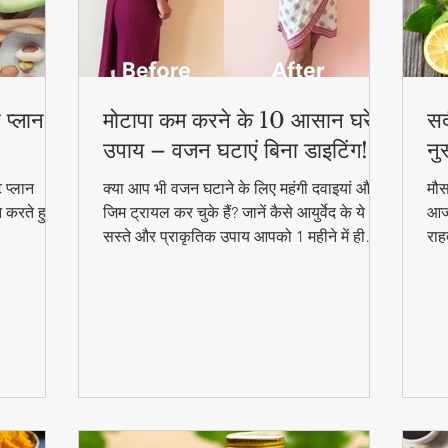
 प्लान –
मोटापा कम करने के 10 आसान घरेलू
सर
उपाय – वजन घटाएं बिना डाइटिंग!
नु
 प्लान
क्या आप भी वजन घटाने के लिए महंगी दवाइयां और
मौस
न करते हुए
जिम ट्रायल कर चुके हैं? जानें कैसे आयुर्वेद के ये
आजम
सस्ते और प्राकृतिक उपाय आपको 1 महीने में ही
राह
परिणाम दिखा सकते हैं