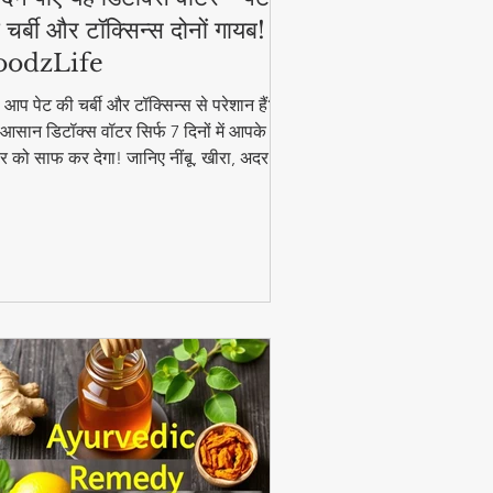
 चर्बी और टॉक्सिन्स दोनों गायब! |
oodzLife
ा आप पेट की चर्बी और टॉक्सिन्स से परेशान हैं?
आसान डिटॉक्स वॉटर सिर्फ 7 दिनों में आपके
र को साफ कर देगा! जानिए नींबू, खीरा, अदरक
पुदीना से बनने वाले इस जादुई पेय की रेसिपी और
यदे। #DetoxWater #WeightLoss
oodzLife