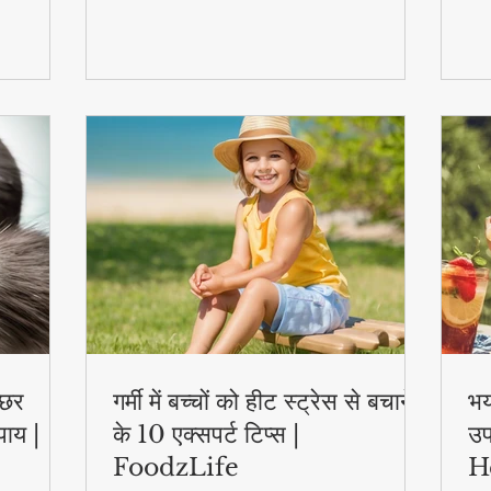
स्वास्थ्य लाभ..
एक्
्छर
गर्मी में बच्चों को हीट स्ट्रेस से बचाने
भय
पाय |
के 10 एक्सपर्ट टिप्स |
उप
FoodzLife
H