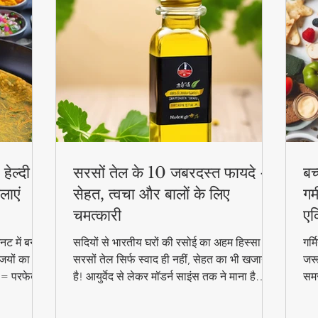
हेल्दी
सरसों तेल के 10 जबरदस्त फायदे -
बच
लाएं
सेहत, त्वचा और बालों के लिए
गर्
चमत्कारी
एक
ट में बनाएं
सदियों से भारतीय घरों की रसोई का अहम हिस्सा रहा
गर्
जियों का
सरसों तेल सिर्फ स्वाद ही नहीं, सेहत का भी खजाना
जरू
 = परफेक्ट
है! आयुर्वेद से लेकर मॉडर्न साइंस तक ने माना है
समर
reakfast
इसके चमत्कारी गुण। जानिए कैसे यह सस्ता सा
बल्
दिखने वाला तेल आपको पहुंचा सकता है अनमोल
हेल