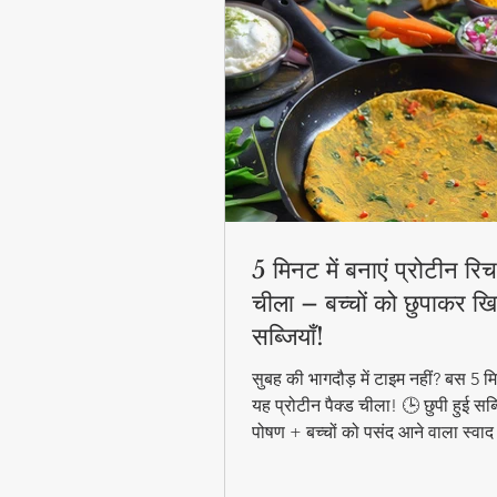
5 मिनट में बनाएं प्रोटीन रिच 
चीला – बच्चों को छुपाकर खि
सब्जियाँ!
सुबह की भागदौड़ में टाइम नहीं? बस 5 मिन
यह प्रोटीन पैक्ड चीला! 🕒 छुपी हुई सब्
पोषण + बच्चों को पसंद आने वाला स्वाद
हेल्दी ब्रेकफास्ट! #QuickHealthyB