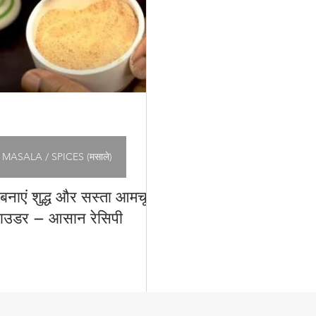
रत रेसिपी
Pickles & Achar Recipes
Street Food Re
tneys & Dips
Papad, Chips & Fryums Recipes
त्
चार
MASALA / SPICES (मसाले)
बनाएं शुद्ध और सस्ता आमचूर
ाउडर – आसान रेसिपी