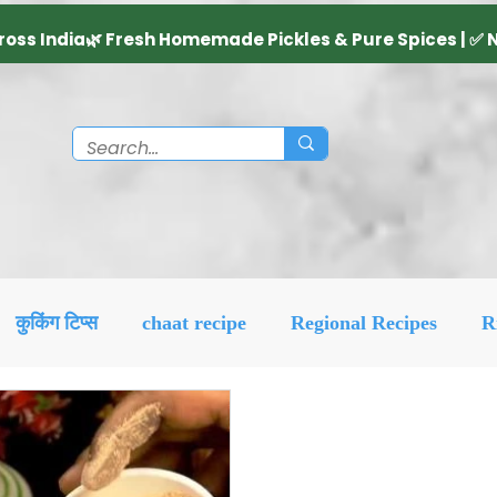
कुकिंग टिप्स
chaat recipe
Regional Recipes
R
Diwali Decoration Idea
Social & Religious
Feat