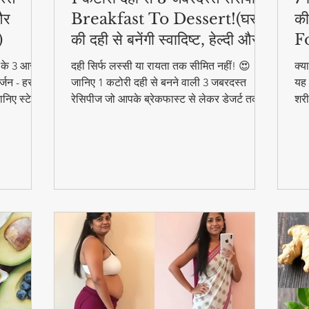
और
Breakfast To Dessert!(घर
की
)
की दही से बनेंगी स्वादिष्ट, हेल्दी और
F
आसान डिशेज)
ने के 3 आसान
दही सिर्फ लस्सी या रायता तक सीमित नहीं! 😍
क्य
्जन - हर
जानिए 1 कटोरी दही से बनने वाली 3 जबरदस्त
यह 
निए स्टेप
रेसिपीज जो आपके ब्रेकफास्ट से लेकर डेजर्ट तक
शरी
का मजा दोगुना कर देंगी। स्वादिष्ट, हेल्दी और बनाने
और 
में आसान - ये रेसिपीज हर उम्र के लिए परफेक्ट हैं
फा
#F