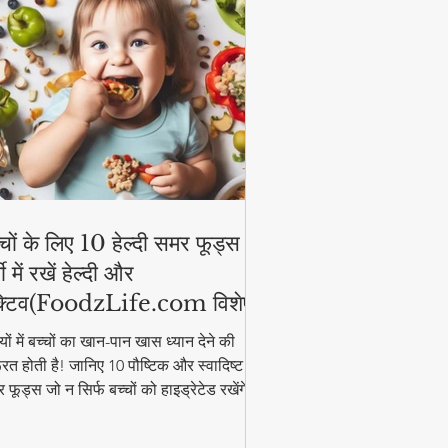
्चों के लिए 10 हेल्दी समर फूड्स |
मी में रखें हेल्दी और
्टिव(FoodzLife.com विशेष)
मियों में बच्चों का खान-पान खास ध्यान देने की
रत होती है! जानिए 10 पौष्टिक और स्वादिष्ट
 फूड्स जो न सिर्फ बच्चों को हाइड्रेटेड रखेंगे,
कि उनकी एनर्जी भी बनाए रखेंगे। इन आसान और
्दी फूड आइडियाज के साथ गर्मी में भी बच्चे रहेंगे