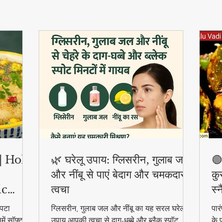
ी | Holi
🌿 घरेलू उपाय: ग्लिसरीन, गुलाब जल
🟢
और नींबू से पाएं बेदाग और चमकदार
कु
ic
त्वचा
स्
पटा
ग्लिसरीन, गुलाब जल और नींबू का यह सरल घरेलू
पार
ें सॉफ्ट
उपाय आपकी त्वचा से दाग-धब्बे और ब्लैक स्पॉट
के 