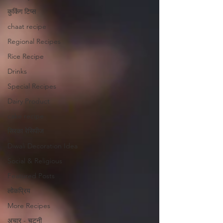
कुकिंग टिप्स
chaat recipe
Regional Recipes
Rice Recipe
Drinks
Special Recipes
Dairy Product
cake recipe
सिरका रेसिपीज
Diwali Decoration Idea
Social & Religious
Featured Posts
लोकप्रिय
More Recipes
अचार - चटनी