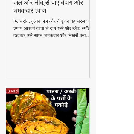
🌿 घरेलू उपाय: ग्लिसरीन, गुलाब
जल और नींबू से पाएं बेदाग और
चमकदार त्वचा
ग्लिसरीन, गुलाब जल और नींबू का यह सरल घरेलू
उपाय आपकी त्वचा से दाग-धब्बे और ब्लैक स्पॉट
हटाकर उसे साफ़, चमकदार और निखरी बना
सकता है — वो भी बिना किसी केमिकल के।