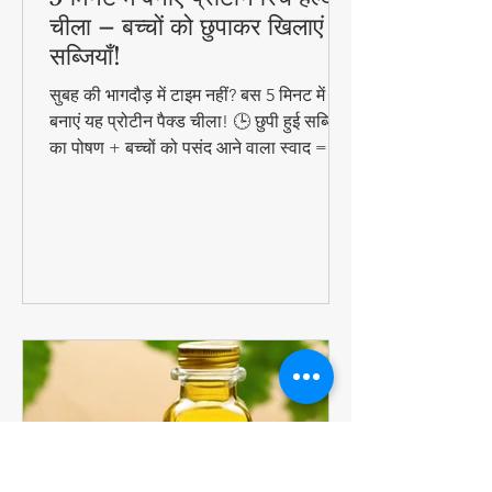
5 मिनट में बनाएं प्रोटीन रिच हेल्दी
चीला – बच्चों को छुपाकर खिलाएं
सब्जियाँ!
सुबह की भागदौड़ में टाइम नहीं? बस 5 मिनट में
बनाएं यह प्रोटीन पैक्ड चीला! 🕒 छुपी हुई सब्जियों
का पोषण + बच्चों को पसंद आने वाला स्वाद =
परफेक्ट हेल्दी ब्रेकफास्ट!
#QuickHealthyBreakfast