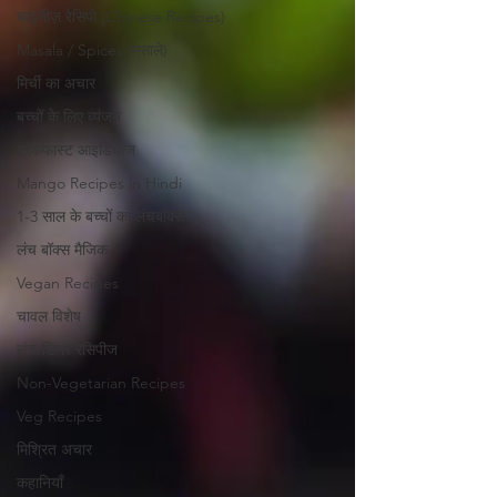
चाइनीज़ रेसिपी (Chinese Recipes)
Masala / Spices (मसाले)
मिर्ची का अचार
बच्चों के लिए व्यंजन
ब्रेकफास्ट आइडियाज
Mango Recipes in Hindi
1-3 साल के बच्चों का लंचबॉक्स
लंच बॉक्स मैजिक
Vegan Recipes
चावल विशेष
लंच/डिनर रेसिपीज
Non-Vegetarian Recipes
Veg Recipes
मिश्रित अचार
कहानियाँ