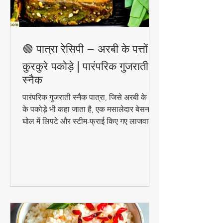
🟢 पात्रा रेसिपी – अरबी के पत्तों के
कुरकुरे पकोड़े | पारंपरिक गुजराती
स्नैक
पारंपरिक गुजराती स्नैक पात्रा, जिसे अरबी के पत्तों
के पकोड़े भी कहा जाता है, एक मसालेदार बेसन के
घोल में लिपटे और स्टीम-फ्राई किए गए लाजवाब
व्यंजन हैं। मानसून के मौसम में चाय के साथ इसका
स्वाद और भी बढ़ जाता है। जानिए इसे घर पर
बनाने की आसान विधि!