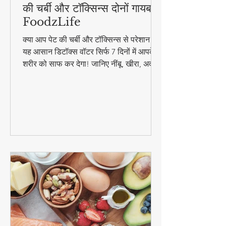
7 दिन पीएं यह डिटॉक्स वॉटर - पेट
की चर्बी और टॉक्सिन्स दोनों गायब! |
FoodzLife
क्या आप पेट की चर्बी और टॉक्सिन्स से परेशान हैं?
यह आसान डिटॉक्स वॉटर सिर्फ 7 दिनों में आपके
शरीर को साफ कर देगा! जानिए नींबू, खीरा, अदरक
और पुदीना से बनने वाले इस जादुई पेय की रेसिपी
और फायदे। #DetoxWater #WeightLoss
#FoodzLife