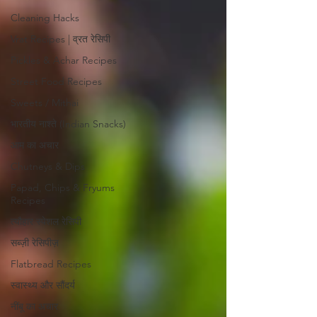
Cleaning Hacks
Vrat Recipes | व्रत रेसिपी
Pickles & Achar Recipes
Street Food Recipes
Sweets / Mithai
भारतीय नाश्ते (Indian Snacks)
आम का अचार
Chutneys & Dips
Papad, Chips & Fryums
Recipes
त्यौहार स्पेशल रेसिपी
सब्ज़ी रेसिपीज़
Flatbread Recipes
स्वास्थ्य और सौंदर्य
नींबू का अचार