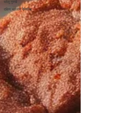
घरेलू नुस्खे
दक्षिण भारतीय रेसिपीज़