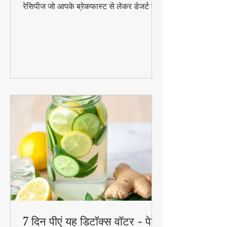
और आसान डिशेज)
दही सिर्फ लस्सी या रायता तक सीमित नहीं! 😍
जानिए 1 कटोरी दही से बनने वाली 3 जबरदस्त
रेसिपीज जो आपके ब्रेकफास्ट से लेकर डेजर्ट तक
का मजा दोगुना कर देंगी। स्वादिष्ट, हेल्दी और
बनाने में आसान - ये रेसिपीज हर उम्र के लिए
परफेक्ट हैं