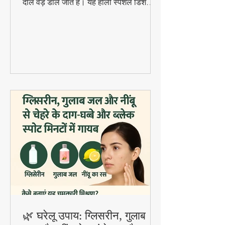
राजस्थानी Kanji Vada एक खट्टा-चटपटा
fermented probiotic ड्रिंक है जिसमें सॉफ्ट
दाल वड़े डाले जाते हैं। यह होली स्पेशल डिश
digestion और gut health के लिए बहुत
फायदेमंद है।