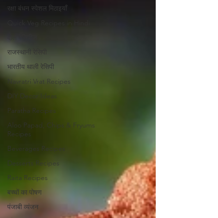
रक्षा बंधन स्पेशल मिठाइयाँ
Quick Veg Recipes in Hindi
दाल रेसिपीज़
राजस्थानी रेसिपी
भारतीय थाली रेसिपी
Navratri Vrat Recipes
DIY Decor Ideas
Paratha Recipes
Aloo Papad, Chips & Fryums
Recipes
Beverages Recipes
Desserts Recipes
Raita Recipes
बच्चों का पोषण
पंजाबी व्यंजन