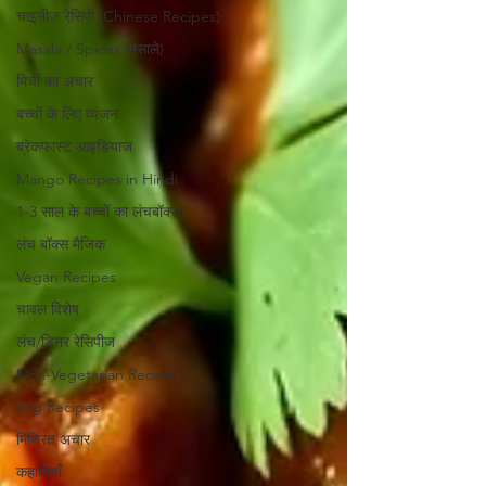
चाइनीज़ रेसिपी (Chinese Recipes)
Masala / Spices (मसाले)
मिर्ची का अचार
बच्चों के लिए व्यंजन
ब्रेकफास्ट आइडियाज
Mango Recipes in Hindi
1-3 साल के बच्चों का लंचबॉक्स
लंच बॉक्स मैजिक
Vegan Recipes
चावल विशेष
लंच/डिनर रेसिपीज
Non-Vegetarian Recipes
Veg Recipes
मिश्रित अचार
कहानियाँ