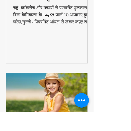
भगाने के 10 आसान घरेलू उपाय |
कीटनाशकों से छुटकारा
चूहे, कॉकरोच और मच्छरों से परमानेंट छुटकारा पाएं
बिना केमिकल्स के! 🐀🚫 जानें 10 आजमाए हुए
घरेलू नुस्खे - पिपरमिंट ऑयल से लेकर कपूर तक,
ये प्राकृतिक उपाय दिलाएंगे कीटों से निजात।
सीखें वैज्ञानिक तरीके जो 100% कारगर हैं!