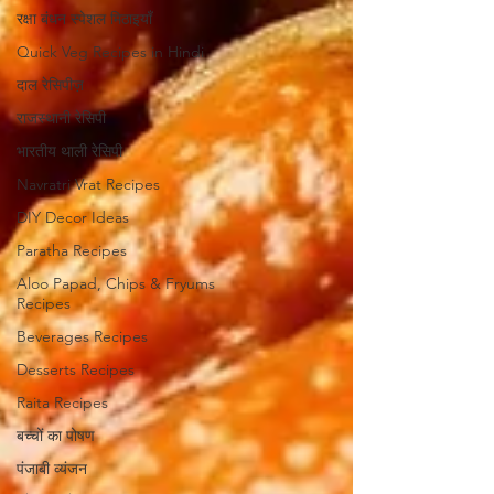
रक्षा बंधन स्पेशल मिठाइयाँ
Quick Veg Recipes in Hindi
दाल रेसिपीज़
राजस्थानी रेसिपी
भारतीय थाली रेसिपी
Navratri Vrat Recipes
DIY Decor Ideas
Paratha Recipes
Aloo Papad, Chips & Fryums
Recipes
Beverages Recipes
Desserts Recipes
Raita Recipes
बच्चों का पोषण
पंजाबी व्यंजन