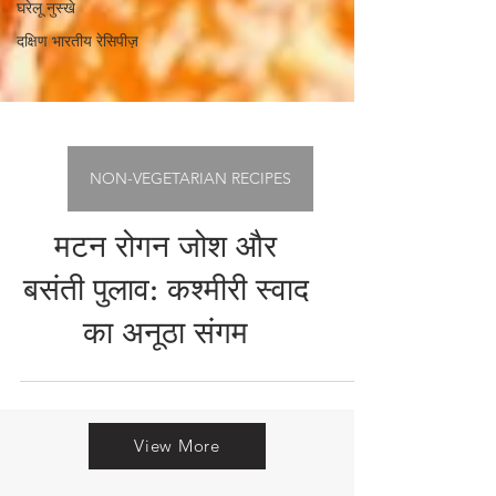
घरेलू नुस्खे
दक्षिण भारतीय रेसिपीज़
NON-VEGETARIAN RECIPES
मटन रोगन जोश और
बसंती पुलाव: कश्मीरी स्वाद
का अनूठा संगम
View More