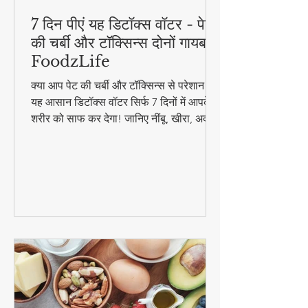
7 दिन पीएं यह डिटॉक्स वॉटर - पेट
की चर्बी और टॉक्सिन्स दोनों गायब! |
FoodzLife
क्या आप पेट की चर्बी और टॉक्सिन्स से परेशान हैं?
यह आसान डिटॉक्स वॉटर सिर्फ 7 दिनों में आपके
शरीर को साफ कर देगा! जानिए नींबू, खीरा, अदरक
और पुदीना से बनने वाले इस जादुई पेय की रेसिपी
और फायदे। #DetoxWater #WeightLoss
#FoodzLife