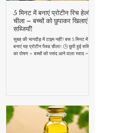
5 मिनट में बनाएं प्रोटीन रिच हेल्दी
चीला – बच्चों को छुपाकर खिलाएं
सब्जियाँ!
सुबह की भागदौड़ में टाइम नहीं? बस 5 मिनट में
बनाएं यह प्रोटीन पैक्ड चीला! 🕒 छुपी हुई सब्जियों
का पोषण + बच्चों को पसंद आने वाला स्वाद =
परफेक्ट हेल्दी ब्रेकफास्ट!
#QuickHealthyBreakfast