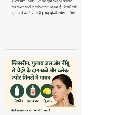
Fermented Probiotic
Drink
राजस्थानी Kanji Vada एक खट्टा-चटपटा
fermented probiotic ड्रिंक है जिसमें सॉफ्ट
दाल वड़े डाले जाते हैं। यह होली स्पेशल डिश
digestion और gut health के लिए बहुत
फायदेमंद है।