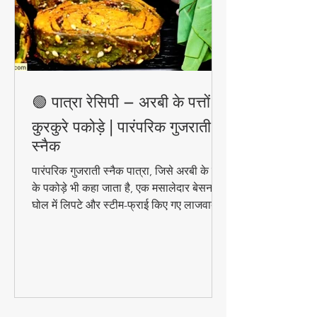
🟢 पात्रा रेसिपी – अरबी के पत्तों के
कुरकुरे पकोड़े | पारंपरिक गुजराती
स्नैक
पारंपरिक गुजराती स्नैक पात्रा, जिसे अरबी के पत्तों
के पकोड़े भी कहा जाता है, एक मसालेदार बेसन के
घोल में लिपटे और स्टीम-फ्राई किए गए लाजवाब
व्यंजन हैं। मानसून के मौसम में चाय के साथ इसका
स्वाद और भी बढ़ जाता है। जानिए इसे घर पर
बनाने की आसान विधि!