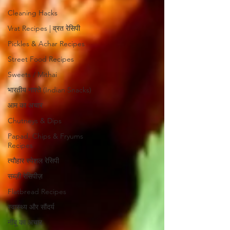
Cleaning Hacks
Vrat Recipes | व्रत रेसिपी
Pickles & Achar Recipes
Street Food Recipes
Sweets / Mithai
भारतीय नाश्ते (Indian Snacks)
आम का अचार
Chutneys & Dips
Papad, Chips & Fryums
Recipes
त्यौहार स्पेशल रेसिपी
सब्ज़ी रेसिपीज़
Flatbread Recipes
स्वास्थ्य और सौंदर्य
नींबू का अचार