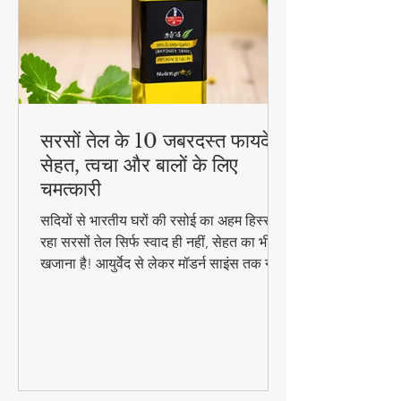
सरसों तेल के 10 जबरदस्त फायदे -
सेहत, त्वचा और बालों के लिए
चमत्कारी
सदियों से भारतीय घरों की रसोई का अहम हिस्सा
रहा सरसों तेल सिर्फ स्वाद ही नहीं, सेहत का भी
खजाना है! आयुर्वेद से लेकर मॉडर्न साइंस तक ने
माना है इसके चमत्कारी गुण। जानिए कैसे यह
सस्ता सा दिखने वाला तेल आपको पहुंचा सकता है
अनमोल स्वास्थ्य लाभ..