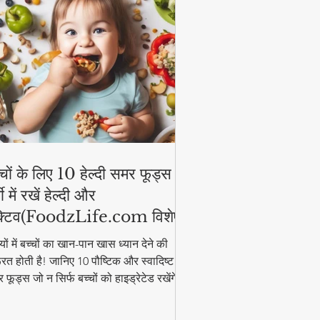
्चों के लिए 10 हेल्दी समर फूड्स |
मी में रखें हेल्दी और
्टिव(FoodzLife.com विशेष)
मियों में बच्चों का खान-पान खास ध्यान देने की
रत होती है! जानिए 10 पौष्टिक और स्वादिष्ट
 फूड्स जो न सिर्फ बच्चों को हाइड्रेटेड रखेंगे,
कि उनकी एनर्जी भी बनाए रखेंगे। इन आसान और
्दी फूड आइडियाज के साथ गर्मी में भी बच्चे रहेंगे