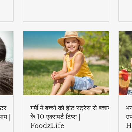
स्वास्थ्य लाभ..
एक्
्छर
गर्मी में बच्चों को हीट स्ट्रेस से बचाने
भय
पाय |
के 10 एक्सपर्ट टिप्स |
उप
FoodzLife
H