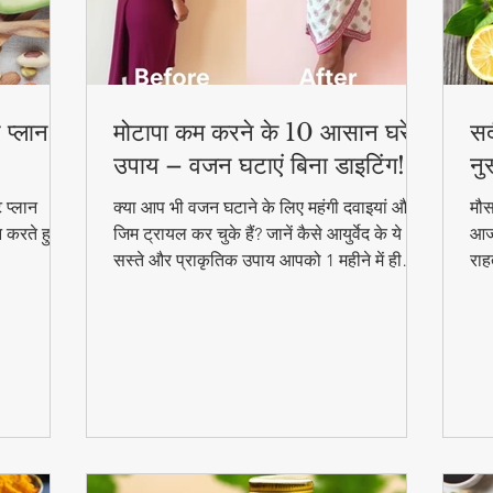
 प्लान –
मोटापा कम करने के 10 आसान घरेलू
सर
उपाय – वजन घटाएं बिना डाइटिंग!
नु
 प्लान
क्या आप भी वजन घटाने के लिए महंगी दवाइयां और
मौस
न करते हुए
जिम ट्रायल कर चुके हैं? जानें कैसे आयुर्वेद के ये
आजम
सस्ते और प्राकृतिक उपाय आपको 1 महीने में ही
राह
परिणाम दिखा सकते हैं