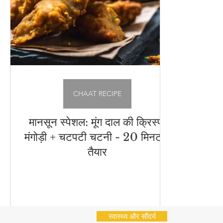
अचार - चटनी
Cleaning Hacks
Vrat Recipes | व्
भारतीय नाश्ते (Indian Snacks)
आम का अचार
Chu
Flatbread Recipes
स्वास्थ्य और सौंदर्य
नींबू का अ
CHAAT RECIPE
मानसून स्पेशल: मूंग दाल की क्रिस्पी
मंगोड़ी + चटपटी चटनी - 20 मिनट में
तैयार
स्वास्थ्य और सौंदर्य