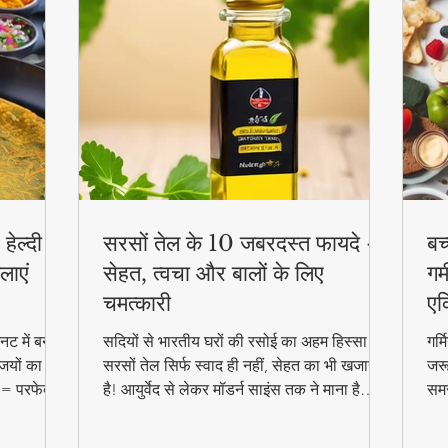
हेल्दी
सरसों तेल के 10 जबरदस्त फायदे -
बच
लाएं
सेहत, त्वचा और बालों के लिए
गर्
चमत्कारी
एक
ट में बनाएं
सदियों से भारतीय घरों की रसोई का अहम हिस्सा रहा
गर्
जियों का
सरसों तेल सिर्फ स्वाद ही नहीं, सेहत का भी खजाना
जरू
 = परफेक्ट
है! आयुर्वेद से लेकर मॉडर्न साइंस तक ने माना है
समर
reakfast
इसके चमत्कारी गुण। जानिए कैसे यह सस्ता सा
बल्
दिखने वाला तेल आपको पहुंचा सकता है अनमोल
हेल