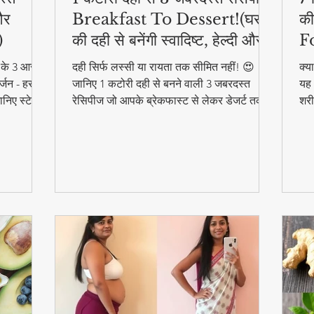
और
Breakfast To Dessert!(घर
की
)
की दही से बनेंगी स्वादिष्ट, हेल्दी और
F
आसान डिशेज)
ने के 3 आसान
दही सिर्फ लस्सी या रायता तक सीमित नहीं! 😍
क्य
्जन - हर
जानिए 1 कटोरी दही से बनने वाली 3 जबरदस्त
यह 
निए स्टेप
रेसिपीज जो आपके ब्रेकफास्ट से लेकर डेजर्ट तक
शरी
का मजा दोगुना कर देंगी। स्वादिष्ट, हेल्दी और बनाने
और 
में आसान - ये रेसिपीज हर उम्र के लिए परफेक्ट हैं
फा
#F