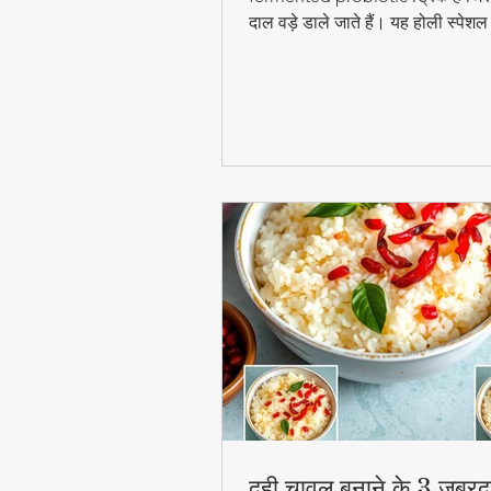
दाल वड़े डाले जाते हैं। यह होली स्पेश
digestion और gut health के लिए ब
फायदेमंद है।
दही चावल बनाने के 3 जबरद