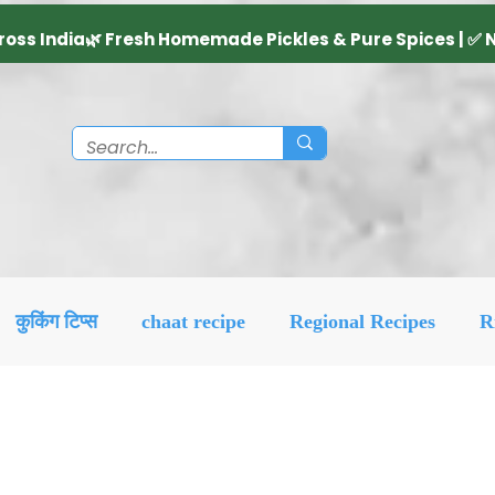
कुकिंग टिप्स
chaat recipe
Regional Recipes
R
Diwali Decoration Idea
Social & Religious
Feat