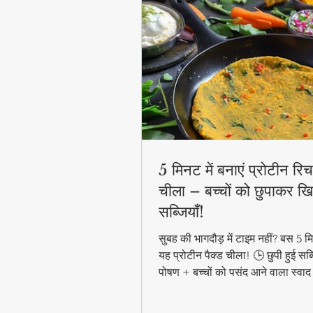
5 मिनट में बनाएं प्रोटीन रिच 
चीला – बच्चों को छुपाकर खि
सब्जियाँ!
सुबह की भागदौड़ में टाइम नहीं? बस 5 मिन
यह प्रोटीन पैक्ड चीला! 🕒 छुपी हुई सब्
पोषण + बच्चों को पसंद आने वाला स्वाद
हेल्दी ब्रेकफास्ट! #QuickHealthyB