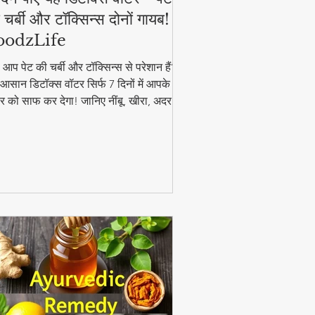
 चर्बी और टॉक्सिन्स दोनों गायब! |
oodzLife
ा आप पेट की चर्बी और टॉक्सिन्स से परेशान हैं?
आसान डिटॉक्स वॉटर सिर्फ 7 दिनों में आपके
र को साफ कर देगा! जानिए नींबू, खीरा, अदरक
पुदीना से बनने वाले इस जादुई पेय की रेसिपी और
यदे। #DetoxWater #WeightLoss
oodzLife