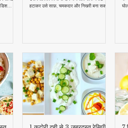
ल डिश
हटाकर उसे साफ़, चमकदार और निखरी बना सकता
घोल
हुत
है — वो भी बिना किसी केमिकल के।
व्य
स्व
की
स्त
1 कटोरी दही से 3 जबरदस्त रेसिपी –
7 