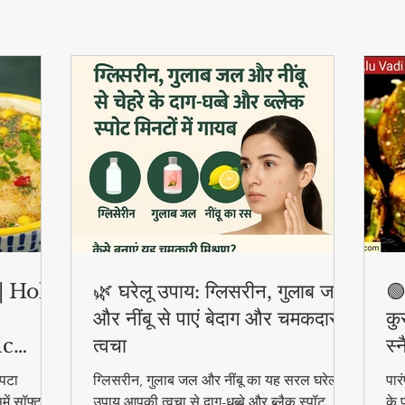
ी | Holi
🌿 घरेलू उपाय: ग्लिसरीन, गुलाब जल
🟢
और नींबू से पाएं बेदाग और चमकदार
कु
ic
त्वचा
स्
पटा
ग्लिसरीन, गुलाब जल और नींबू का यह सरल घरेलू
पार
ें सॉफ्ट
उपाय आपकी त्वचा से दाग-धब्बे और ब्लैक स्पॉट
के 