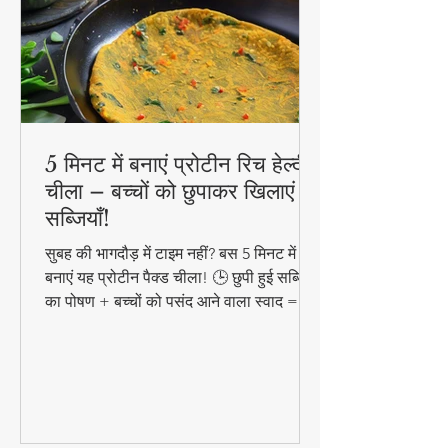
5 मिनट में बनाएं प्रोटीन रिच हेल्दी
चीला – बच्चों को छुपाकर खिलाएं
सब्जियाँ!
सुबह की भागदौड़ में टाइम नहीं? बस 5 मिनट में
बनाएं यह प्रोटीन पैक्ड चीला! 🕒 छुपी हुई सब्जियों
का पोषण + बच्चों को पसंद आने वाला स्वाद =
परफेक्ट हेल्दी ब्रेकफास्ट!
#QuickHealthyBreakfast