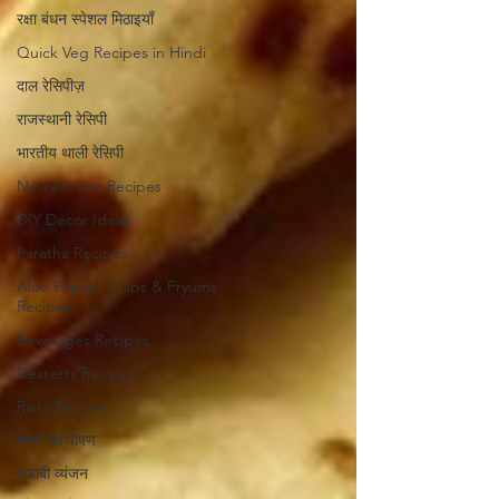
रक्षा बंधन स्पेशल मिठाइयाँ
Quick Veg Recipes in Hindi
दाल रेसिपीज़
राजस्थानी रेसिपी
भारतीय थाली रेसिपी
Navratri Vrat Recipes
DIY Decor Ideas
Paratha Recipes
Aloo Papad, Chips & Fryums
Recipes
Beverages Recipes
Desserts Recipes
Raita Recipes
बच्चों का पोषण
पंजाबी व्यंजन