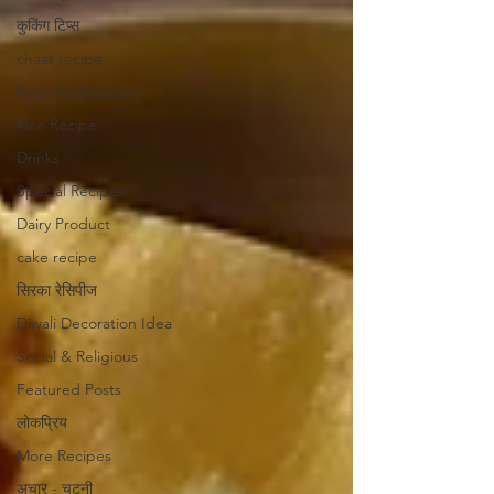
कुकिंग टिप्स
chaat recipe
Regional Recipes
Rice Recipe
Drinks
Special Recipes
Dairy Product
cake recipe
सिरका रेसिपीज
Diwali Decoration Idea
Social & Religious
Featured Posts
लोकप्रिय
More Recipes
अचार - चटनी