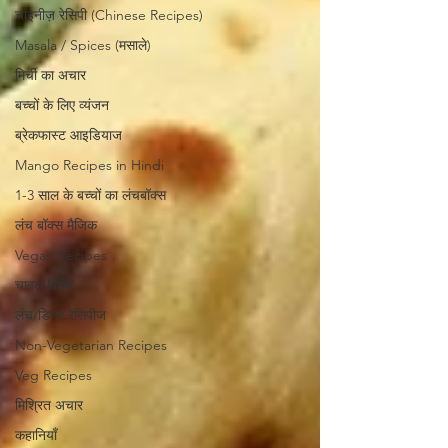
चाइनीज़ रेसिपी (Chinese Recipes)
Masala / Spices (मसाले)
मिर्ची का अचार
बच्चों के लिए व्यंजन
ब्रेकफास्ट आइडियाज
Mango Recipes in Hindi
1-3 साल के बच्चों का लंचबॉक्स
लंच बॉक्स मैजिक
Vegan Recipes
चावल विशेष
लंच/डिनर रेसिपीज
Non-Vegetarian Recipes
Veg Recipes
मिश्रित अचार
कहानियाँ