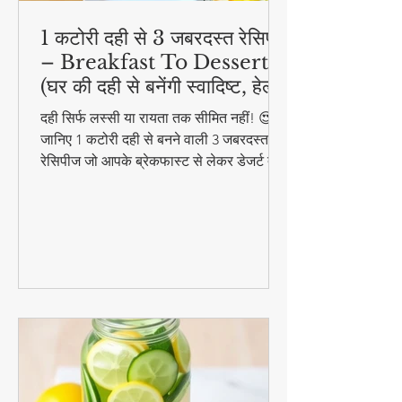
1 कटोरी दही से 3 जबरदस्त रेसिपी
– Breakfast To Dessert!
(घर की दही से बनेंगी स्वादिष्ट, हेल्दी
और आसान डिशेज)
दही सिर्फ लस्सी या रायता तक सीमित नहीं! 😍
जानिए 1 कटोरी दही से बनने वाली 3 जबरदस्त
रेसिपीज जो आपके ब्रेकफास्ट से लेकर डेजर्ट तक
का मजा दोगुना कर देंगी। स्वादिष्ट, हेल्दी और
बनाने में आसान - ये रेसिपीज हर उम्र के लिए
परफेक्ट हैं