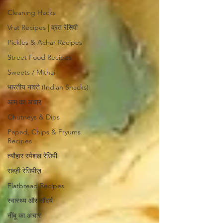
Cleaning Hacks
Vrat Recipes | व्रत रेसिपी
Pickles & Achar Recipes
Street Food Recipes
Sweets / Mithai
भारतीय नाश्ते (Indian Snacks)
आम का अचार
Chutneys & Dips
Papad, Chips & Fryums
Recipes
त्यौहार स्पेशल रेसिपी
सब्ज़ी रेसिपीज़
Flatbread Recipes
स्वास्थ्य और सौंदर्य
नींबू का अचार