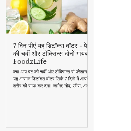
7 दिन पीएं यह डिटॉक्स वॉटर - पेट
की चर्बी और टॉक्सिन्स दोनों गायब! |
FoodzLife
क्या आप पेट की चर्बी और टॉक्सिन्स से परेशान हैं?
यह आसान डिटॉक्स वॉटर सिर्फ 7 दिनों में आपके
शरीर को साफ कर देगा! जानिए नींबू, खीरा, अदरक
और पुदीना से बनने वाले इस जादुई पेय की रेसिपी
और फायदे। #DetoxWater #WeightLoss
#FoodzLife