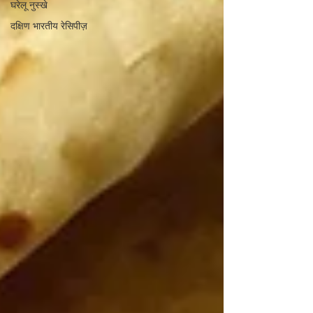
घरेलू नुस्खे
दक्षिण भारतीय रेसिपीज़