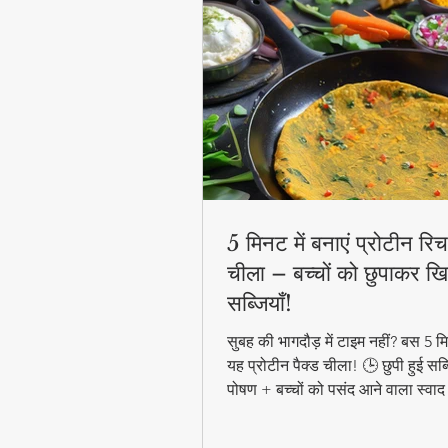
5 मिनट में बनाएं प्रोटीन रिच 
चीला – बच्चों को छुपाकर खि
सब्जियाँ!
सुबह की भागदौड़ में टाइम नहीं? बस 5 मिन
यह प्रोटीन पैक्ड चीला! 🕒 छुपी हुई सब्
पोषण + बच्चों को पसंद आने वाला स्वाद
हेल्दी ब्रेकफास्ट! #QuickHealthyB