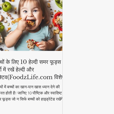
्चों के लिए 10 हेल्दी समर फूड्स |
मी में रखें हेल्दी और
्टिव(FoodzLife.com विशेष)
मियों में बच्चों का खान-पान खास ध्यान देने की
रत होती है! जानिए 10 पौष्टिक और स्वादिष्ट
 फूड्स जो न सिर्फ बच्चों को हाइड्रेटेड रखेंगे,
कि उनकी एनर्जी भी बनाए रखेंगे। इन आसान और
्दी फूड आइडियाज के साथ गर्मी में भी बच्चे रहेंगे