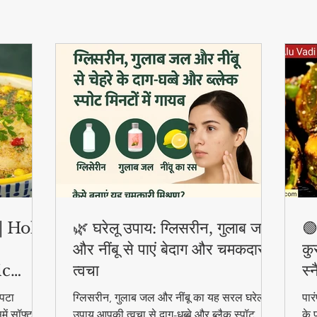
ी | Holi
🌿 घरेलू उपाय: ग्लिसरीन, गुलाब जल
🟢
और नींबू से पाएं बेदाग और चमकदार
कु
ic
त्वचा
स्
पटा
ग्लिसरीन, गुलाब जल और नींबू का यह सरल घरेलू
पार
ें सॉफ्ट
उपाय आपकी त्वचा से दाग-धब्बे और ब्लैक स्पॉट
के 