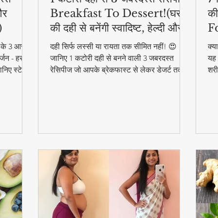
और
Breakfast To Dessert!(घर
की
)
की दही से बनेंगी स्वादिष्ट, हेल्दी और
F
आसान डिशेज)
ने के 3 आसान
दही सिर्फ लस्सी या रायता तक सीमित नहीं! 😍
क्य
्जन - हर
जानिए 1 कटोरी दही से बनने वाली 3 जबरदस्त
यह 
निए स्टेप
रेसिपीज जो आपके ब्रेकफास्ट से लेकर डेजर्ट तक
शरी
का मजा दोगुना कर देंगी। स्वादिष्ट, हेल्दी और बनाने
और 
में आसान - ये रेसिपीज हर उम्र के लिए परफेक्ट हैं
फा
#F