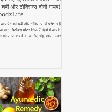
 चर्बी और टॉक्सिन्स दोनों गायब! |
oodzLife
ा आप पेट की चर्बी और टॉक्सिन्स से परेशान हैं?
आसान डिटॉक्स वॉटर सिर्फ 7 दिनों में आपके
र को साफ कर देगा! जानिए नींबू, खीरा, अदरक
पुदीना से बनने वाले इस जादुई पेय की रेसिपी और
यदे। #DetoxWater #WeightLoss
oodzLife