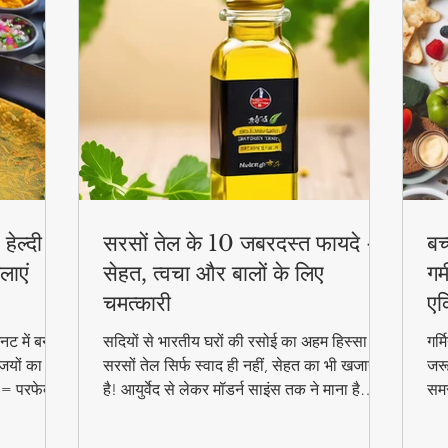
हेल्दी
सरसों तेल के 10 जबरदस्त फायदे -
बच
लाएं
सेहत, त्वचा और बालों के लिए
गर्
चमत्कारी
एक
ट में बनाएं
सदियों से भारतीय घरों की रसोई का अहम हिस्सा रहा
गर्
जियों का
सरसों तेल सिर्फ स्वाद ही नहीं, सेहत का भी खजाना
जरू
 = परफेक्ट
है! आयुर्वेद से लेकर मॉडर्न साइंस तक ने माना है
समर
reakfast
इसके चमत्कारी गुण। जानिए कैसे यह सस्ता सा
बल्
दिखने वाला तेल आपको पहुंचा सकता है अनमोल
हेल