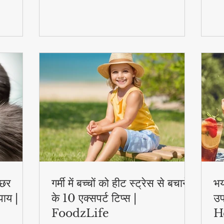
स्वास्थ्य लाभ..
एक्
्छर
गर्मी में बच्चों को हीट स्ट्रेस से बचाने
भय
पाय |
के 10 एक्सपर्ट टिप्स |
उप
FoodzLife
H