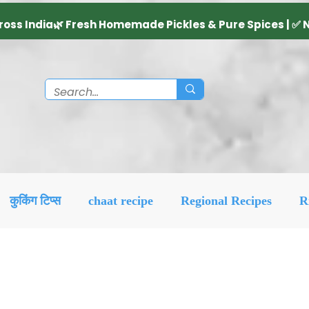
कुकिंग टिप्स
chaat recipe
Regional Recipes
R
Diwali Decoration Idea
Social & Religious
Feat