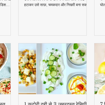
ल डिश
हटाकर उसे साफ़, चमकदार और निखरी बना सकता
घोल
हुत
है — वो भी बिना किसी केमिकल के।
व्य
स्व
की
स्त
1 कटोरी दही से 3 जबरदस्त रेसिपी –
7 