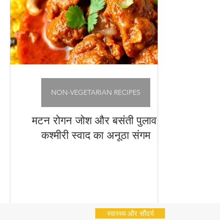
अचार - चटनी
Cleaning Hacks
Vrat Recipes | व्
भारतीय नाश्ते (Indian Snacks)
आम का अचार
Chu
Flatbread Recipes
स्वास्थ्य और सौंदर्य
नींबू का अ
NON-VEGETARIAN RECIPES
मटन रोगन जोश और बसंती पुलाव:
कश्मीरी स्वाद का अनूठा संगम
स्वास्थ्य और सौंदर्य