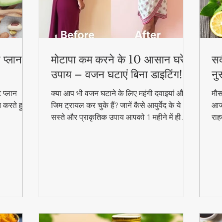
 प्लान –
मोटापा कम करने के 10 आसान घरेलू
सर
उपाय – वजन घटाएं बिना डाइटिंग!
नु
 प्लान
क्या आप भी वजन घटाने के लिए महंगी दवाइयां और
मौस
न करते हुए
जिम ट्रायल कर चुके हैं? जानें कैसे आयुर्वेद के ये
आजम
सस्ते और प्राकृतिक उपाय आपको 1 महीने में ही
राह
परिणाम दिखा सकते हैं