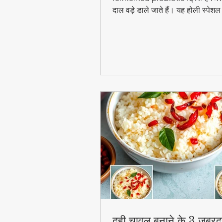
दाल वड़े डाले जाते हैं। यह होली स्पेश
digestion और gut health के लिए ब
फायदेमंद है।
दही चावल बनाने के 3 जबरद