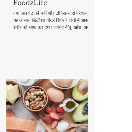
की चर्बी और टॉक्सिन्स दोनों गायब! |
FoodzLife
क्या आप पेट की चर्बी और टॉक्सिन्स से परेशान हैं?
यह आसान डिटॉक्स वॉटर सिर्फ 7 दिनों में आपके
शरीर को साफ कर देगा! जानिए नींबू, खीरा, अदरक
और पुदीना से बनने वाले इस जादुई पेय की रेसिपी
और फायदे। #DetoxWater #WeightLoss
#FoodzLife