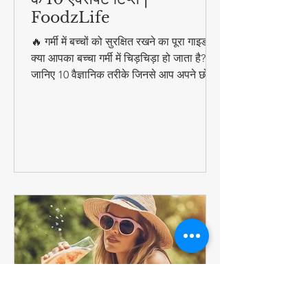
गर्मी में बच्चों को हीट स्ट्रेस से बचाने
के 10 एक्सपर्ट टिप्स |
FoodzLife
🔥 गर्मी में बच्चों को सुरक्षित रखने का पूरा गाइड!
क्या आपका बच्चा गर्मी में चिड़चिड़ा हो जाता है?
जानिए 10 वैज्ञानिक तरीके जिनसे आप अपने छोटे
को हीट स्ट्रेस, डिहाइड्रेशन और लू से बचा सकते
हैं। इसमें शामिल हैं: ✔️ बच्चों के लिए इडियल
हाइड्रेशन प्लान ✔️ धूप में निकलने का सही समय
✔️ स्किन प्रोटेक्शन के आसान उपाय ✔️ गर्मियों के
स्पेशल कूलिंग फूड्स ✔️ नवजात शिशुओं के लिए
स्पेशल केयर टिप्स #ParentingTips
#SummerCare #FoodzLife पर पूरी
जानकारी पढ़ें!