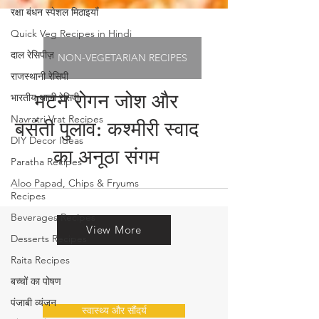
रक्षा बंधन स्पेशल मिठाइयाँ
Quick Veg Recipes in Hindi
दाल रेसिपीज़
राजस्थानी रेसिपी
NON-VEGETARIAN RECIPES
भारतीय थाली रेसिपी
Navratri Vrat Recipes
मटन रोगन जोश और
DIY Decor Ideas
बसंती पुलाव: कश्मीरी स्वाद
Paratha Recipes
का अनूठा संगम
Aloo Papad, Chips & Fryums
Recipes
Beverages Recipes
Desserts Recipes
View More
Raita Recipes
बच्चों का पोषण
पंजाबी व्यंजन