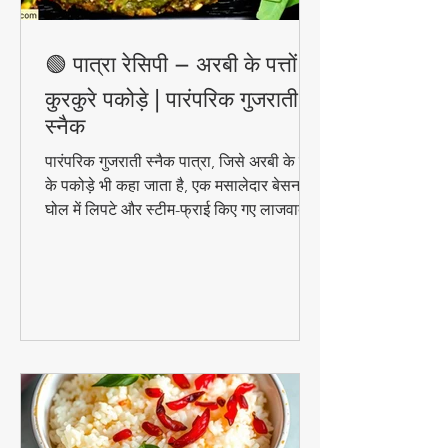
🟢 पात्रा रेसिपी – अरबी के पत्तों के
कुरकुरे पकोड़े | पारंपरिक गुजराती
स्नैक
पारंपरिक गुजराती स्नैक पात्रा, जिसे अरबी के पत्तों
के पकोड़े भी कहा जाता है, एक मसालेदार बेसन के
घोल में लिपटे और स्टीम-फ्राई किए गए लाजवाब
व्यंजन हैं। मानसून के मौसम में चाय के साथ इसका
स्वाद और भी बढ़ जाता है। जानिए इसे घर पर
बनाने की आसान विधि!