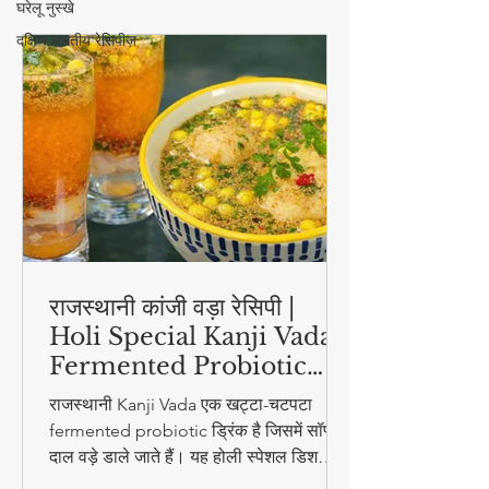
घरेलू नुस्खे
स्वास्थ्य और सौंदर्य
दक्षिण भारतीय रेसिपीज़
राजस्थानी कांजी वड़ा रेसिपी |
Holi Special Kanji Vada |
Fermented Probiotic
Drink
राजस्थानी Kanji Vada एक खट्टा-चटपटा
fermented probiotic ड्रिंक है जिसमें सॉफ्ट