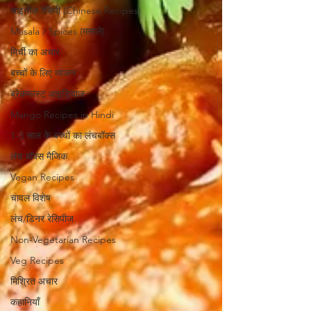
चाइनीज़ रेसिपी (Chinese Recipes)
Masala / Spices (मसाले)
मिर्ची का अचार
बच्चों के लिए व्यंजन
ब्रेकफास्ट आइडियाज
Mango Recipes in Hindi
1-3 साल के बच्चों का लंचबॉक्स
लंच बॉक्स मैजिक
Vegan Recipes
चावल विशेष
लंच/डिनर रेसिपीज
Non-Vegetarian Recipes
Veg Recipes
मिश्रित अचार
कहानियाँ