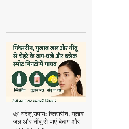
दाल वड़े डाले जाते हैं। यह होली स्पेशल डिश
digestion और gut health के लिए बहुत
फायदेमंद है।
🌿 घरेलू उपाय: ग्लिसरीन, गुलाब