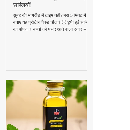
चीला – बच्चों को छुपाकर खिलाएं
सब्जियाँ!
सुबह की भागदौड़ में टाइम नहीं? बस 5 मिनट में
बनाएं यह प्रोटीन पैक्ड चीला! 🕒 छुपी हुई सब्जियों
का पोषण + बच्चों को पसंद आने वाला स्वाद =
परफेक्ट हेल्दी ब्रेकफास्ट!
#QuickHealthyBreakfast