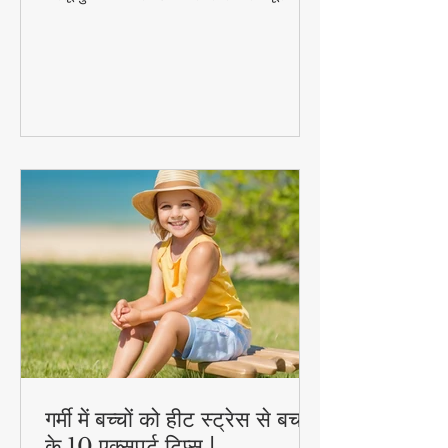
बिना केमिकल्स के! 🐀🚫 जानें 10 आजमाए हुए
घरेलू नुस्खे - पिपरमिंट ऑयल से लेकर कपूर तक,
ये प्राकृतिक उपाय दिलाएंगे कीटों से निजात।
सीखें वैज्ञानिक तरीके जो 100% कारगर हैं!