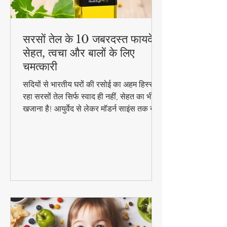
सरसों तेल के 10 जबरदस्त फायदे -
सेहत, त्वचा और बालों के लिए
चमत्कारी
सदियों से भारतीय घरों की रसोई का अहम हिस्सा
रहा सरसों तेल सिर्फ स्वाद ही नहीं, सेहत का भी
खजाना है! आयुर्वेद से लेकर मॉडर्न साइंस तक ने
माना है इसके चमत्कारी गुण। जानिए कैसे यह
सस्ता सा दिखने वाला तेल आपको पहुंचा सकता है
अनमोल स्वास्थ्य लाभ..