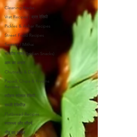
Cleaning Hacks
Vrat Recipes | व्रत रेसिपी
Pickles & Achar Recipes
Street Food Recipes
Sweets / Mithai
भारतीय नाश्ते (Indian Snacks)
आम का अचार
Chutneys & Dips
Papad, Chips & Fryums
Recipes
त्यौहार स्पेशल रेसिपी
सब्ज़ी रेसिपीज़
Flatbread Recipes
स्वास्थ्य और सौंदर्य
नींबू का अचार