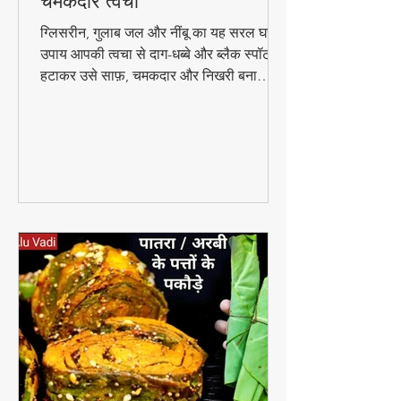
जल और नींबू से पाएं बेदाग और
चमकदार त्वचा
ग्लिसरीन, गुलाब जल और नींबू का यह सरल घरेलू
उपाय आपकी त्वचा से दाग-धब्बे और ब्लैक स्पॉट
हटाकर उसे साफ़, चमकदार और निखरी बना
सकता है — वो भी बिना किसी केमिकल के।