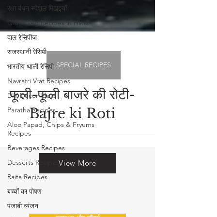
रक्षा बंधन स्पेशल मिठाइयाँ
Quick Veg Recipes in Hindi
दाल रेसिपीज़
राजस्थानी रेसिपी
भारतीय थाली रेसिपी
Navratri Vrat Recipes
SPECIAL RECIPES
DIY Decor Ideas
Paratha Recipes
फूली-फूली बाजरे की रोटी-
Aloo Papad, Chips & Fryums
Bajre ki Roti
Recipes
Beverages Recipes
Desserts Recipes
Raita Recipes
View More
बच्चों का पोषण
पंजाबी व्यंजन