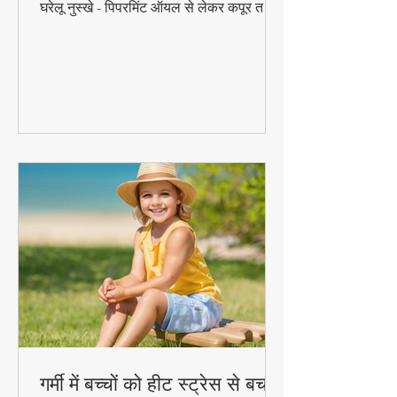
चूहे, कॉकरोच और मच्छरों से परमानेंट छुटकारा पाएं
बिना केमिकल्स के! 🐀🚫 जानें 10 आजमाए हुए
घरेलू नुस्खे - पिपरमिंट ऑयल से लेकर कपूर तक,
ये प्राकृतिक उपाय दिलाएंगे कीटों से निजात।
सीखें वैज्ञानिक तरीके जो 100% कारगर हैं!