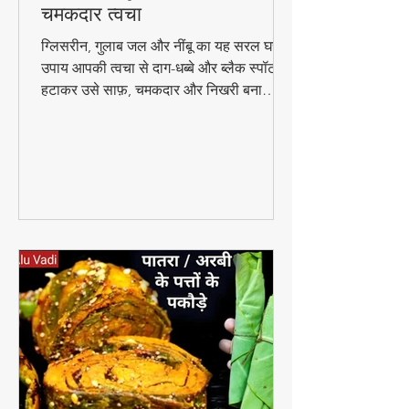
🌿 घरेलू उपाय: ग्लिसरीन, गुलाब
जल और नींबू से पाएं बेदाग और
चमकदार त्वचा
ग्लिसरीन, गुलाब जल और नींबू का यह सरल घरेलू
उपाय आपकी त्वचा से दाग-धब्बे और ब्लैक स्पॉट
हटाकर उसे साफ़, चमकदार और निखरी बना
सकता है — वो भी बिना किसी केमिकल के।