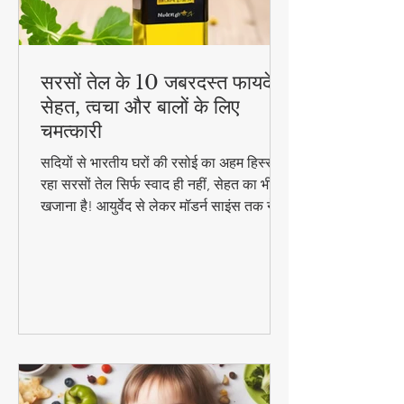
सरसों तेल के 10 जबरदस्त फायदे -
सेहत, त्वचा और बालों के लिए
चमत्कारी
सदियों से भारतीय घरों की रसोई का अहम हिस्सा
रहा सरसों तेल सिर्फ स्वाद ही नहीं, सेहत का भी
खजाना है! आयुर्वेद से लेकर मॉडर्न साइंस तक ने
माना है इसके चमत्कारी गुण। जानिए कैसे यह
सस्ता सा दिखने वाला तेल आपको पहुंचा सकता है
अनमोल स्वास्थ्य लाभ..