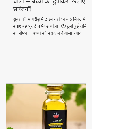
5 मिनट में बनाएं प्रोटीन रिच हेल्दी
चीला – बच्चों को छुपाकर खिलाएं
सब्जियाँ!
सुबह की भागदौड़ में टाइम नहीं? बस 5 मिनट में
बनाएं यह प्रोटीन पैक्ड चीला! 🕒 छुपी हुई सब्जियों
का पोषण + बच्चों को पसंद आने वाला स्वाद =
परफेक्ट हेल्दी ब्रेकफास्ट!
#QuickHealthyBreakfast