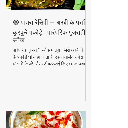
🟢 पात्रा रेसिपी – अरबी के पत्तों के
कुरकुरे पकोड़े | पारंपरिक गुजराती
स्नैक
पारंपरिक गुजराती स्नैक पात्रा, जिसे अरबी के पत्तों
के पकोड़े भी कहा जाता है, एक मसालेदार बेसन के
घोल में लिपटे और स्टीम-फ्राई किए गए लाजवाब
व्यंजन हैं। मानसून के मौसम में चाय के साथ इसका
स्वाद और भी बढ़ जाता है। जानिए इसे घर पर
बनाने की आसान विधि!