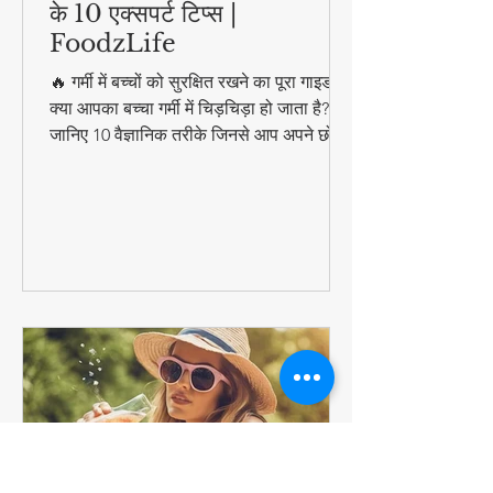
गर्मी में बच्चों को हीट स्ट्रेस से बचाने
के 10 एक्सपर्ट टिप्स |
FoodzLife
🔥 गर्मी में बच्चों को सुरक्षित रखने का पूरा गाइड!
क्या आपका बच्चा गर्मी में चिड़चिड़ा हो जाता है?
जानिए 10 वैज्ञानिक तरीके जिनसे आप अपने छोटे
को हीट स्ट्रेस, डिहाइड्रेशन और लू से बचा सकते
हैं। इसमें शामिल हैं: ✔️ बच्चों के लिए इडियल
हाइड्रेशन प्लान ✔️ धूप में निकलने का सही समय
✔️ स्किन प्रोटेक्शन के आसान उपाय ✔️ गर्मियों के
स्पेशल कूलिंग फूड्स ✔️ नवजात शिशुओं के लिए
स्पेशल केयर टिप्स #ParentingTips
#SummerCare #FoodzLife पर पूरी
जानकारी पढ़ें!