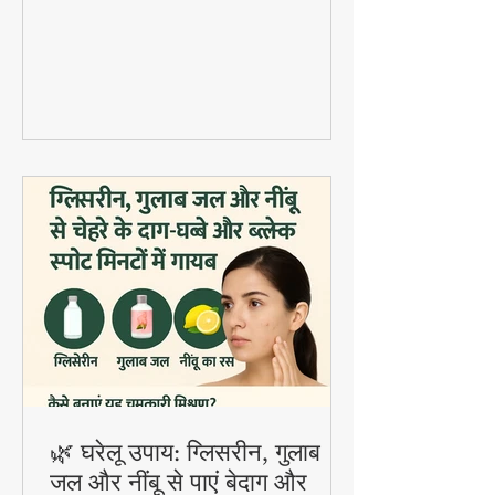
fermented probiotic ड्रिंक है जिसमें सॉफ्ट
दाल वड़े डाले जाते हैं। यह होली स्पेशल डिश
digestion और gut health के लिए बहुत
फायदेमंद है।