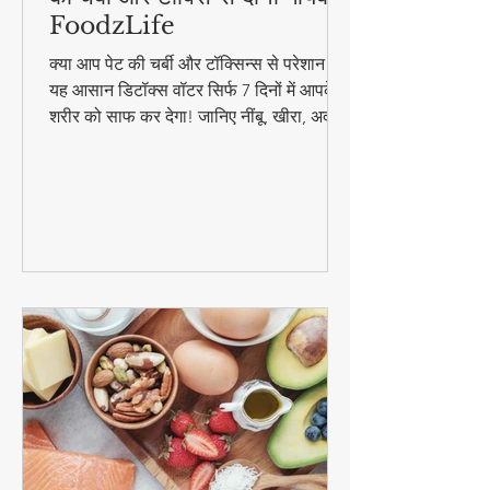
7 दिन पीएं यह डिटॉक्स वॉटर - पेट
की चर्बी और टॉक्सिन्स दोनों गायब! |
FoodzLife
क्या आप पेट की चर्बी और टॉक्सिन्स से परेशान हैं?
यह आसान डिटॉक्स वॉटर सिर्फ 7 दिनों में आपके
शरीर को साफ कर देगा! जानिए नींबू, खीरा, अदरक
और पुदीना से बनने वाले इस जादुई पेय की रेसिपी
और फायदे। #DetoxWater #WeightLoss
#FoodzLife