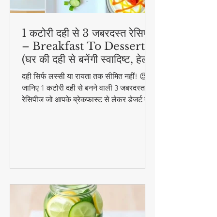
1 कटोरी दही से 3 जबरदस्त रेसिपी
– Breakfast To Dessert!
(घर की दही से बनेंगी स्वादिष्ट, हेल्दी
और आसान डिशेज)
दही सिर्फ लस्सी या रायता तक सीमित नहीं! 😍
जानिए 1 कटोरी दही से बनने वाली 3 जबरदस्त
रेसिपीज जो आपके ब्रेकफास्ट से लेकर डेजर्ट तक
का मजा दोगुना कर देंगी। स्वादिष्ट, हेल्दी और
बनाने में आसान - ये रेसिपीज हर उम्र के लिए
परफेक्ट हैं