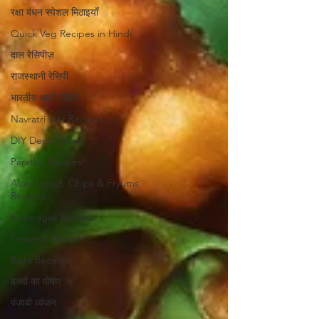
रक्षा बंधन स्पेशल मिठाइयाँ
Quick Veg Recipes in Hindi
दाल रेसिपीज़
राजस्थानी रेसिपी
भारतीय थाली रेसिपी
Navratri Vrat Recipes
DIY Decor Ideas
Paratha Recipes
Aloo Papad, Chips & Fryums
Recipes
Beverages Recipes
Desserts Recipes
Raita Recipes
बच्चों का पोषण
पंजाबी व्यंजन