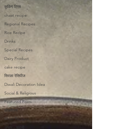
कुकिंग टिप्स
chaat recipe
Regional Recipes
Rice Recipe
Drinks
Special Recipes
Dairy Product
cake recipe
सिरका रेसिपीज
Diwali Decoration Idea
Social & Religious
Featured Posts
लोकप्रिय
More Recipes
अचार - चटनी