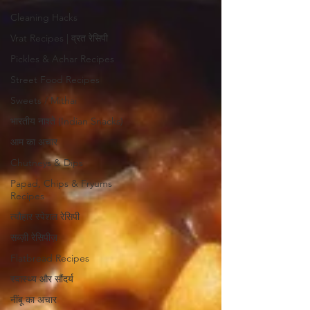
Cleaning Hacks
Vrat Recipes | व्रत रेसिपी
Pickles & Achar Recipes
Street Food Recipes
Sweets / Mithai
भारतीय नाश्ते (Indian Snacks)
आम का अचार
Chutneys & Dips
Papad, Chips & Fryums
Recipes
त्यौहार स्पेशल रेसिपी
सब्ज़ी रेसिपीज़
Flatbread Recipes
स्वास्थ्य और सौंदर्य
नींबू का अचार