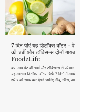
7 दिन पीएं यह डिटॉक्स वॉटर - पेट
की चर्बी और टॉक्सिन्स दोनों गायब! |
FoodzLife
क्या आप पेट की चर्बी और टॉक्सिन्स से परेशान हैं?
यह आसान डिटॉक्स वॉटर सिर्फ 7 दिनों में आपके
शरीर को साफ कर देगा! जानिए नींबू, खीरा, अदरक
और पुदीना से बनने वाले इस जादुई पेय की रेसिपी
और फायदे। #DetoxWater #WeightLoss
#FoodzLife