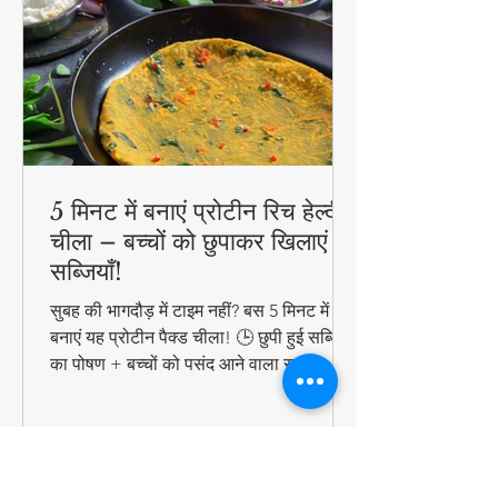
5 मिनट में बनाएं प्रोटीन रिच हेल्दी
चीला – बच्चों को छुपाकर खिलाएं
सब्जियाँ!
सुबह की भागदौड़ में टाइम नहीं? बस 5 मिनट में
बनाएं यह प्रोटीन पैक्ड चीला! 🕒 छुपी हुई सब्जियों
का पोषण + बच्चों को पसंद आने वाला स्वाद =
परफेक्ट हेल्दी ब्रेकफास्ट!
#QuickHealthyBreakfast