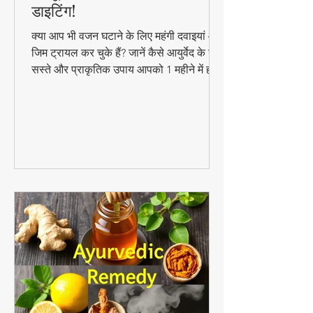
मोटापा कम करने के 10 आसान
घरेलू उपाय – वजन घटाएं बिना
डाइटिंग!
क्या आप भी वजन घटाने के लिए महंगी दवाइयां और
जिम ट्रायल कर चुके हैं? जानें कैसे आयुर्वेद के ये
सस्ते और प्राकृतिक उपाय आपको 1 महीने में ही
परिणाम दिखा सकते हैं