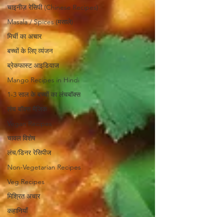
चाइनीज़ रेसिपी (Chinese Recipes)
Masala / Spices (मसाले)
मिर्ची का अचार
बच्चों के लिए व्यंजन
ब्रेकफास्ट आइडियाज
Mango Recipes in Hindi
1-3 साल के बच्चों का लंचबॉक्स
लंच बॉक्स मैजिक
Vegan Recipes
चावल विशेष
लंच/डिनर रेसिपीज
Non-Vegetarian Recipes
Veg Recipes
मिश्रित अचार
कहानियाँ