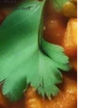
घरेलू नुस्खे
दक्षिण भारतीय रेसिपीज़