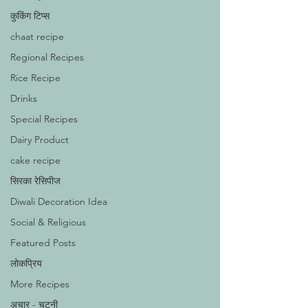
कुकिंग टिप्स
chaat recipe
Regional Recipes
Rice Recipe
Drinks
Special Recipes
Dairy Product
cake recipe
सिरका रेसिपीज
Diwali Decoration Idea
Social & Religious
Featured Posts
लोकप्रिय
More Recipes
अचार - चटनी