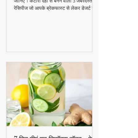
और आसान डिशेज)
दही सिर्फ लस्सी या रायता तक सीमित नहीं! 😍
जानिए 1 कटोरी दही से बनने वाली 3 जबरदस्त
रेसिपीज जो आपके ब्रेकफास्ट से लेकर डेजर्ट तक
का मजा दोगुना कर देंगी। स्वादिष्ट, हेल्दी और
बनाने में आसान - ये रेसिपीज हर उम्र के लिए
परफेक्ट हैं