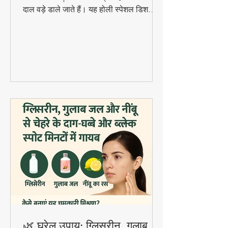
Drink
राजस्थानी Kanji Vada एक खट्टा-चटपटा
fermented probiotic ड्रिंक है जिसमें सॉफ्ट
दाल वड़े डाले जाते हैं। यह होली स्पेशल डिश
digestion और gut health के लिए बहुत
फायदेमंद है।