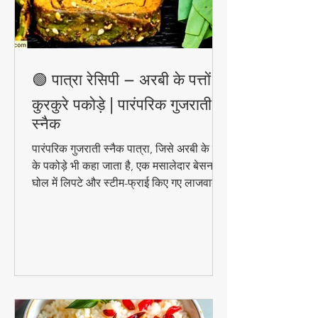
🟢 पात्रा रेसिपी – अरबी के पत्तों के
कुरकुरे पकोड़े | पारंपरिक गुजराती
स्नैक
पारंपरिक गुजराती स्नैक पात्रा, जिसे अरबी के पत्तों
के पकोड़े भी कहा जाता है, एक मसालेदार बेसन के
घोल में लिपटे और स्टीम-फ्राई किए गए लाजवाब
व्यंजन हैं। मानसून के मौसम में चाय के साथ इसका
स्वाद और भी बढ़ जाता है। जानिए इसे घर पर
बनाने की आसान विधि!