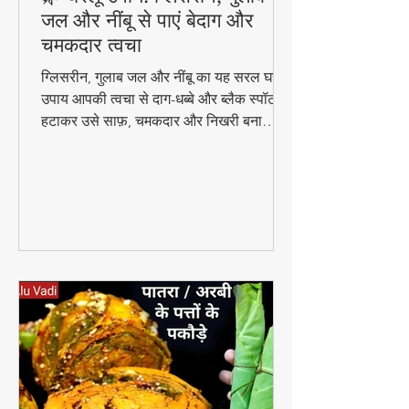
🌿 घरेलू उपाय: ग्लिसरीन, गुलाब
जल और नींबू से पाएं बेदाग और
चमकदार त्वचा
ग्लिसरीन, गुलाब जल और नींबू का यह सरल घरेलू
उपाय आपकी त्वचा से दाग-धब्बे और ब्लैक स्पॉट
हटाकर उसे साफ़, चमकदार और निखरी बना
सकता है — वो भी बिना किसी केमिकल के।