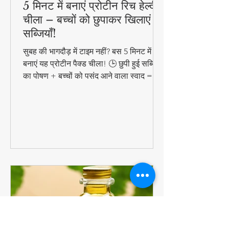
5 मिनट में बनाएं प्रोटीन रिच हेल्दी
चीला – बच्चों को छुपाकर खिलाएं
सब्जियाँ!
सुबह की भागदौड़ में टाइम नहीं? बस 5 मिनट में
बनाएं यह प्रोटीन पैक्ड चीला! 🕒 छुपी हुई सब्जियों
का पोषण + बच्चों को पसंद आने वाला स्वाद =
परफेक्ट हेल्दी ब्रेकफास्ट!
#QuickHealthyBreakfast