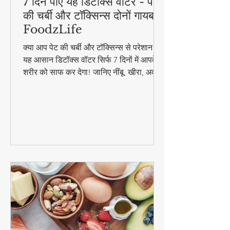
7 दिन पीएं यह डिटॉक्स वॉटर - पेट
की चर्बी और टॉक्सिन्स दोनों गायब! |
FoodzLife
क्या आप पेट की चर्बी और टॉक्सिन्स से परेशान हैं?
यह आसान डिटॉक्स वॉटर सिर्फ 7 दिनों में आपके
शरीर को साफ कर देगा! जानिए नींबू, खीरा, अदरक
और पुदीना से बनने वाले इस जादुई पेय की रेसिपी
और फायदे। #DetoxWater #WeightLoss
#FoodzLife