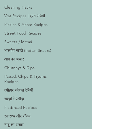
Cleaning Hacks
Vrat Recipes | व्रत रेसिपी
Pickles & Achar Recipes
Street Food Recipes
Sweets / Mithai
भारतीय नाश्ते (Indian Snacks)
आम का अचार
Chutneys & Dips
Papad, Chips & Fryums
Recipes
त्यौहार स्पेशल रेसिपी
सब्ज़ी रेसिपीज़
Flatbread Recipes
स्वास्थ्य और सौंदर्य
नींबू का अचार