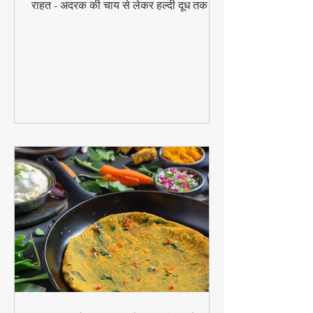
मौसम बदलने पर सर्दी-जुकाम से परेशान? जानें 10
आजमाए हुए घरेलू नुस्खे जो बिना दवा के दिलाएंगे
राहत - अदरक की चाय से लेकर हल्दी दूध तक!