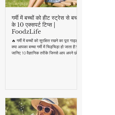
गर्मी में बच्चों को हीट स्ट्रेस से बचाने
के 10 एक्सपर्ट टिप्स |
FoodzLife
🔥 गर्मी में बच्चों को सुरक्षित रखने का पूरा गाइड!
क्या आपका बच्चा गर्मी में चिड़चिड़ा हो जाता है?
जानिए 10 वैज्ञानिक तरीके जिनसे आप अपने छोटे
को हीट स्ट्रेस, डिहाइड्रेशन और लू से बचा सकते
हैं। इसमें शामिल हैं: ✔️ बच्चों के लिए इडियल
हाइड्रेशन प्लान ✔️ धूप में निकलने का सही समय
✔️ स्किन प्रोटेक्शन के आसान उपाय ✔️ गर्मियों के
स्पेशल कूलिंग फूड्स ✔️ नवजात शिशुओं के लिए
स्पेशल केयर टिप्स #ParentingTips
#SummerCare #FoodzLife पर पूरी
जानकारी पढ़ें!