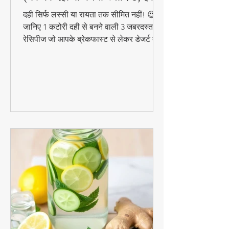
और आसान डिशेज)
दही सिर्फ लस्सी या रायता तक सीमित नहीं! 😍
जानिए 1 कटोरी दही से बनने वाली 3 जबरदस्त
रेसिपीज जो आपके ब्रेकफास्ट से लेकर डेजर्ट तक
का मजा दोगुना कर देंगी। स्वादिष्ट, हेल्दी और
बनाने में आसान - ये रेसिपीज हर उम्र के लिए
परफेक्ट हैं