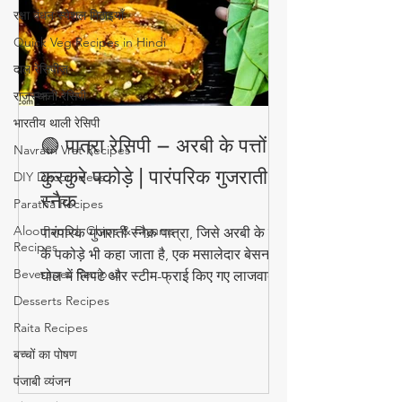
रक्षा बंधन स्पेशल मिठाइयाँ
Quick Veg Recipes in Hindi
दाल रेसिपीज़
राजस्थानी रेसिपी
भारतीय थाली रेसिपी
🟢 पात्रा रेसिपी – अरबी के पत्तों के
Navratri Vrat Recipes
कुरकुरे पकोड़े | पारंपरिक गुजराती
DIY Decor Ideas
स्नैक
Paratha Recipes
Aloo Papad, Chips & Fryums
पारंपरिक गुजराती स्नैक पात्रा, जिसे अरबी के पत्तों
Recipes
के पकोड़े भी कहा जाता है, एक मसालेदार बेसन के
Beverages Recipes
घोल में लिपटे और स्टीम-फ्राई किए गए लाजवाब
व्यंजन हैं। मानसून के मौसम में चाय के साथ इसका
Desserts Recipes
स्वाद और भी बढ़ जाता है। जानिए इसे घर पर
Raita Recipes
बनाने की आसान विधि!
बच्चों का पोषण
पंजाबी व्यंजन