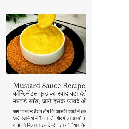
गाइड में जानें कैसे रखें खुद को और परिवार को गर्मी
से सुरक्षित - बिना AC के भी!
Mustard Sauce Recipe|
कॉन्टिनेंटल फूड का स्वाद बढ़ा देती है
मस्टर्ड सॉस, जाने इसके फायदे और
रेसिपी | Rai Ki chutney |
आप जानकर हैरान होंगे कि आपकी रसोई में छोटी
kasundi
छोटी डिब्बियों में कैद काली और पीली सरसों के
दानों को मिलाकर इस टेस्टी डिप को तैयार किया