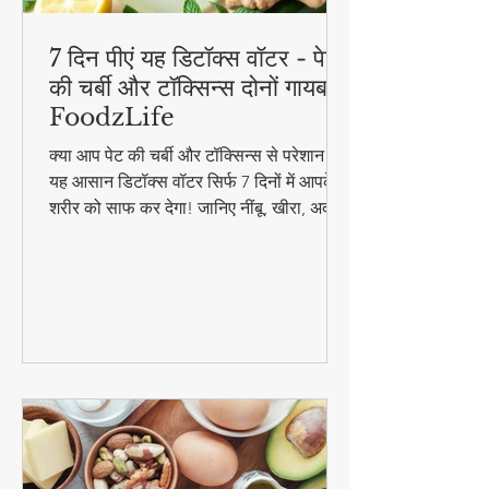
7 दिन पीएं यह डिटॉक्स वॉटर - पेट
की चर्बी और टॉक्सिन्स दोनों गायब! |
FoodzLife
क्या आप पेट की चर्बी और टॉक्सिन्स से परेशान हैं?
यह आसान डिटॉक्स वॉटर सिर्फ 7 दिनों में आपके
शरीर को साफ कर देगा! जानिए नींबू, खीरा, अदरक
और पुदीना से बनने वाले इस जादुई पेय की रेसिपी
और फायदे। #DetoxWater #WeightLoss
#FoodzLife