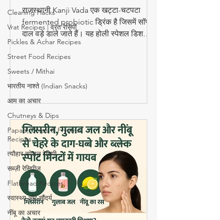
Drink
राजस्थानी Kanji Vada एक खट्टा-चटपटा
Cleaning Hacks
fermented probiotic ड्रिंक है जिसमें सॉफ्ट
Vrat Recipes | व्रत रेसिपी
दाल वड़े डाले जाते हैं। यह होली स्पेशल डिश
Pickles & Achar Recipes
digestion और gut health के लिए बहुत
Street Food Recipes
फायदेमंद है।
Sweets / Mithai
भारतीय नाश्ते (Indian Snacks)
आम का अचार
Chutneys & Dips
Papad, Chips & Fryums
Recipes
त्यौहार स्पेशल रेसिपी
सब्ज़ी रेसिपीज़
Flatbread Recipes
स्वास्थ्य और सौंदर्य
नींबू का अचार