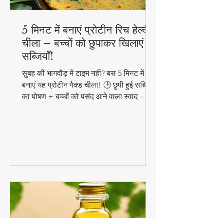
5 मिनट में बनाएं प्रोटीन रिच हेल्दी
चीला – बच्चों को छुपाकर खिलाएं
सब्जियाँ!
सुबह की भागदौड़ में टाइम नहीं? बस 5 मिनट में
बनाएं यह प्रोटीन पैक्ड चीला! 🕒 छुपी हुई सब्जियों
का पोषण + बच्चों को पसंद आने वाला स्वाद =
परफेक्ट हेल्दी ब्रेकफास्ट!
#QuickHealthyBreakfast