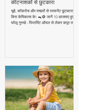
कीटनाशकों से छुटकारा
चूहे, कॉकरोच और मच्छरों से परमानेंट छुटकारा पाएं
बिना केमिकल्स के! 🐀🚫 जानें 10 आजमाए हुए
घरेलू नुस्खे - पिपरमिंट ऑयल से लेकर कपूर तक,
ये प्राकृतिक उपाय दिलाएंगे कीटों से निजात।
सीखें वैज्ञानिक तरीके जो 100% कारगर हैं!