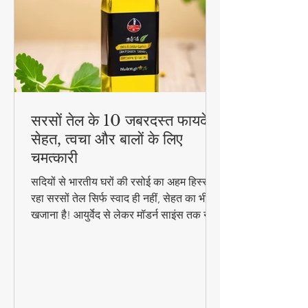
सरसों तेल के 10 जबरदस्त फायदे -
सेहत, त्वचा और बालों के लिए
चमत्कारी
सदियों से भारतीय घरों की रसोई का अहम हिस्सा
रहा सरसों तेल सिर्फ स्वाद ही नहीं, सेहत का भी
खजाना है! आयुर्वेद से लेकर मॉडर्न साइंस तक ने
माना है इसके चमत्कारी गुण। जानिए कैसे यह
सस्ता सा दिखने वाला तेल आपको पहुंचा सकता है
अनमोल स्वास्थ्य लाभ..