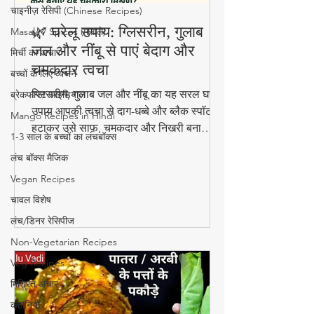
चाइनीज़ रेसिपी (Chinese Recipes)
🌿 घरेलू उपाय: ग्लिसरीन, गुलाब
Masala / Spices (मसाले)
जल और नींबू से पाएं बेदाग और
मिर्ची का अचार
चमकदार त्वचा
बच्चों के लिए व्यंजन
ग्लिसरीन, गुलाब जल और नींबू का यह सरल घरेलू
ब्रेकफास्ट आइडियाज
उपाय आपकी त्वचा से दाग-धब्बे और ब्लैक स्पॉट
Mango Recipes in Hindi
हटाकर उसे साफ़, चमकदार और निखरी बना
1-3 साल के बच्चों का लंचबॉक्स
सकता है — वो भी बिना किसी केमिकल के।
लंच बॉक्स मैजिक
Vegan Recipes
चावल विशेष
लंच/डिनर रेसिपीज
Non-Vegetarian Recipes
Veg Recipes
मिश्रित अचार
कहानियाँ