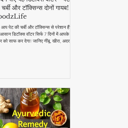
 चर्बी और टॉक्सिन्स दोनों गायब! |
oodzLife
ा आप पेट की चर्बी और टॉक्सिन्स से परेशान हैं?
आसान डिटॉक्स वॉटर सिर्फ 7 दिनों में आपके
र को साफ कर देगा! जानिए नींबू, खीरा, अदरक
पुदीना से बनने वाले इस जादुई पेय की रेसिपी और
यदे। #DetoxWater #WeightLoss
oodzLife