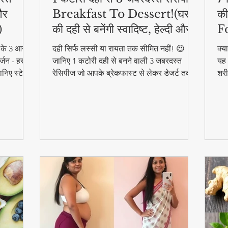
और
Breakfast To Dessert!(घर
की
)
की दही से बनेंगी स्वादिष्ट, हेल्दी और
F
आसान डिशेज)
ने के 3 आसान
दही सिर्फ लस्सी या रायता तक सीमित नहीं! 😍
क्य
्जन - हर
जानिए 1 कटोरी दही से बनने वाली 3 जबरदस्त
यह 
निए स्टेप
रेसिपीज जो आपके ब्रेकफास्ट से लेकर डेजर्ट तक
शरी
का मजा दोगुना कर देंगी। स्वादिष्ट, हेल्दी और बनाने
और 
में आसान - ये रेसिपीज हर उम्र के लिए परफेक्ट हैं
फा
#F