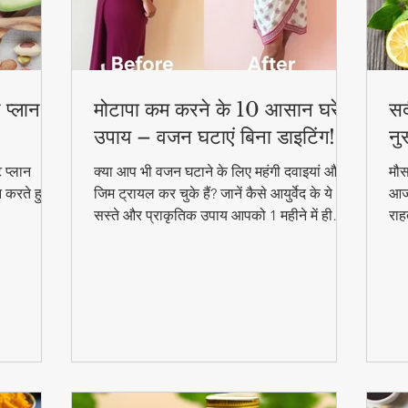
 प्लान –
मोटापा कम करने के 10 आसान घरेलू
सर
उपाय – वजन घटाएं बिना डाइटिंग!
नु
 प्लान
क्या आप भी वजन घटाने के लिए महंगी दवाइयां और
मौस
न करते हुए
जिम ट्रायल कर चुके हैं? जानें कैसे आयुर्वेद के ये
आजम
सस्ते और प्राकृतिक उपाय आपको 1 महीने में ही
राह
परिणाम दिखा सकते हैं