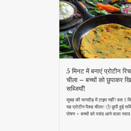
5 मिनट में बनाएं प्रोटीन रिच 
चीला – बच्चों को छुपाकर खि
सब्जियाँ!
सुबह की भागदौड़ में टाइम नहीं? बस 5 मिन
यह प्रोटीन पैक्ड चीला! 🕒 छुपी हुई सब्
पोषण + बच्चों को पसंद आने वाला स्वाद
हेल्दी ब्रेकफास्ट! #QuickHealthyB