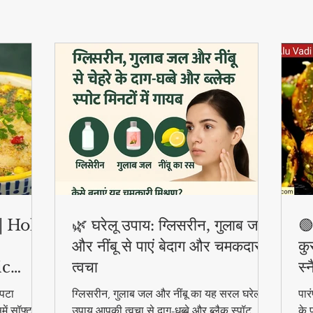
ी | Holi
🌿 घरेलू उपाय: ग्लिसरीन, गुलाब जल
🟢
और नींबू से पाएं बेदाग और चमकदार
कु
ic
त्वचा
स्
पटा
ग्लिसरीन, गुलाब जल और नींबू का यह सरल घरेलू
पार
ें सॉफ्ट
उपाय आपकी त्वचा से दाग-धब्बे और ब्लैक स्पॉट
के 