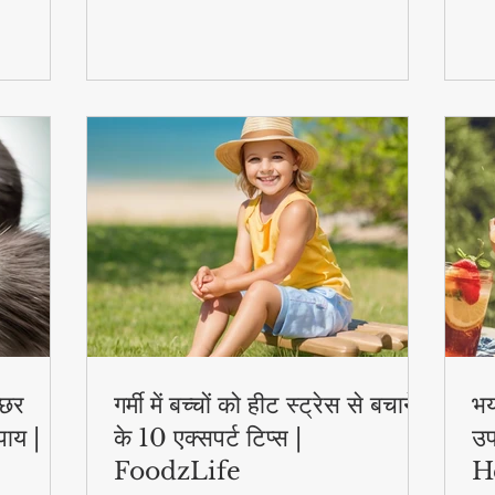
स्वास्थ्य लाभ..
एक्
्छर
गर्मी में बच्चों को हीट स्ट्रेस से बचाने
भय
पाय |
के 10 एक्सपर्ट टिप्स |
उप
FoodzLife
H