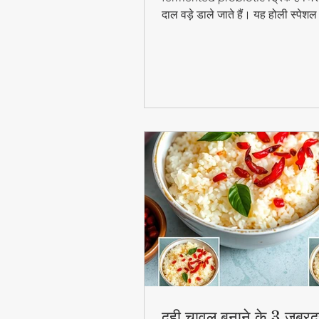
दाल वड़े डाले जाते हैं। यह होली स्पेश
digestion और gut health के लिए ब
फायदेमंद है।
दही चावल बनाने के 3 जबरद