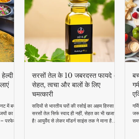
हेल्दी
सरसों तेल के 10 जबरदस्त फायदे -
बच
लाएं
सेहत, त्वचा और बालों के लिए
गर्
चमत्कारी
एक
ट में बनाएं
सदियों से भारतीय घरों की रसोई का अहम हिस्सा रहा
गर्
जियों का
सरसों तेल सिर्फ स्वाद ही नहीं, सेहत का भी खजाना
जरू
 = परफेक्ट
है! आयुर्वेद से लेकर मॉडर्न साइंस तक ने माना है
समर
reakfast
इसके चमत्कारी गुण। जानिए कैसे यह सस्ता सा
बल्
दिखने वाला तेल आपको पहुंचा सकता है अनमोल
हेल