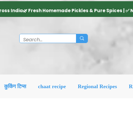
कुकिंग टिप्स
chaat recipe
Regional Recipes
R
Diwali Decoration Idea
Social & Religious
Feat