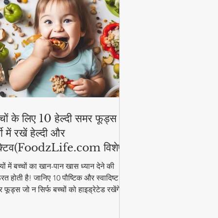
्चों के लिए 10 हेल्दी समर फूड्स |
मी में रखें हेल्दी और
्टिव(FoodzLife.com विशेष)
मियों में बच्चों का खान-पान खास ध्यान देने की
रत होती है! जानिए 10 पौष्टिक और स्वादिष्ट
 फूड्स जो न सिर्फ बच्चों को हाइड्रेटेड रखेंगे,
कि उनकी एनर्जी भी बनाए रखेंगे। इन आसान और
्दी फूड आइडियाज के साथ गर्मी में भी बच्चे रहेंगे