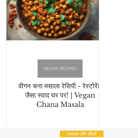
अचार - चटनी
Cleaning Hacks
Vrat Recipes | व्
भारतीय नाश्ते (Indian Snacks)
आम का अचार
Chu
Flatbread Recipes
स्वास्थ्य और सौंदर्य
नींबू का अ
VEGAN RECIPES
वीगन चना मसाला रेसिपी - रेस्टोरेंट
जैसा स्वाद घर पर! | Vegan
Chana Masala
स्वास्थ्य और सौंदर्य