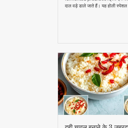
दाल वड़े डाले जाते हैं। यह होली स्पेश
digestion और gut health के लिए ब
फायदेमंद है।
दही चावल बनाने के 3 जबरद