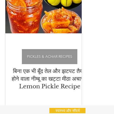
अचार - चटनी
Cleaning Hacks
Vrat Recipes | व्
भारतीय नाश्ते (Indian Snacks)
आम का अचार
Chu
Flatbread Recipes
स्वास्थ्य और सौंदर्य
नींबू का अ
PICKLES & ACHAR RECIPES
बिना एक भी बूँद तेल और झटपट तैयार
होने वाला नीम्बू का खट्टा मीठा अचार -
Lemon Pickle Recipe
स्वास्थ्य और सौंदर्य