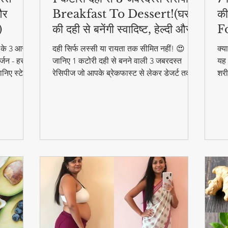
और
Breakfast To Dessert!(घर
की
)
की दही से बनेंगी स्वादिष्ट, हेल्दी और
F
आसान डिशेज)
ने के 3 आसान
दही सिर्फ लस्सी या रायता तक सीमित नहीं! 😍
क्य
्जन - हर
जानिए 1 कटोरी दही से बनने वाली 3 जबरदस्त
यह 
निए स्टेप
रेसिपीज जो आपके ब्रेकफास्ट से लेकर डेजर्ट तक
शरी
का मजा दोगुना कर देंगी। स्वादिष्ट, हेल्दी और बनाने
और 
में आसान - ये रेसिपीज हर उम्र के लिए परफेक्ट हैं
फा
#F