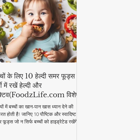
्चों के लिए 10 हेल्दी समर फूड्स |
मी में रखें हेल्दी और
्टिव(FoodzLife.com विशेष)
मियों में बच्चों का खान-पान खास ध्यान देने की
रत होती है! जानिए 10 पौष्टिक और स्वादिष्ट
 फूड्स जो न सिर्फ बच्चों को हाइड्रेटेड रखेंगे,
कि उनकी एनर्जी भी बनाए रखेंगे। इन आसान और
्दी फूड आइडियाज के साथ गर्मी में भी बच्चे रहेंगे