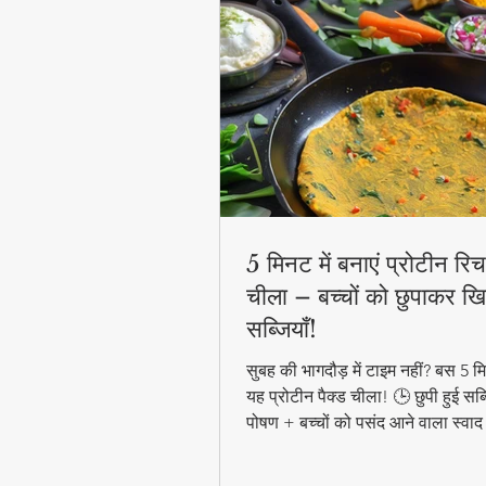
5 मिनट में बनाएं प्रोटीन रिच 
चीला – बच्चों को छुपाकर खि
सब्जियाँ!
सुबह की भागदौड़ में टाइम नहीं? बस 5 मिन
यह प्रोटीन पैक्ड चीला! 🕒 छुपी हुई सब्
पोषण + बच्चों को पसंद आने वाला स्वाद
हेल्दी ब्रेकफास्ट! #QuickHealthyB