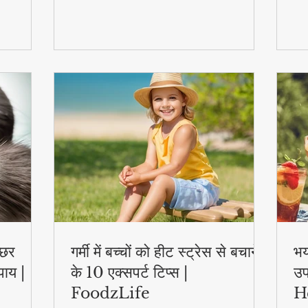
स्वास्थ्य लाभ..
एक्
्छर
गर्मी में बच्चों को हीट स्ट्रेस से बचाने
भय
पाय |
के 10 एक्सपर्ट टिप्स |
उप
FoodzLife
H