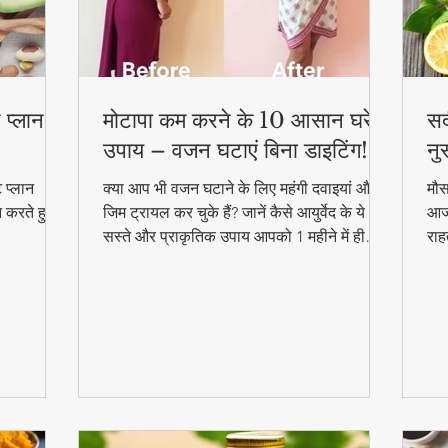
 प्लान –
मोटापा कम करने के 10 आसान घरेलू
सर
उपाय – वजन घटाएं बिना डाइटिंग!
नु
 प्लान
क्या आप भी वजन घटाने के लिए महंगी दवाइयां और
मौस
न करते हुए
जिम ट्रायल कर चुके हैं? जानें कैसे आयुर्वेद के ये
आजम
सस्ते और प्राकृतिक उपाय आपको 1 महीने में ही
राह
परिणाम दिखा सकते हैं