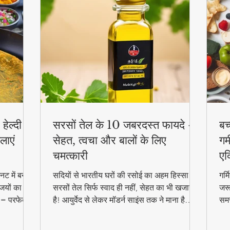
हेल्दी
सरसों तेल के 10 जबरदस्त फायदे -
बच
लाएं
सेहत, त्वचा और बालों के लिए
गर्
चमत्कारी
एक
ट में बनाएं
सदियों से भारतीय घरों की रसोई का अहम हिस्सा रहा
गर्
जियों का
सरसों तेल सिर्फ स्वाद ही नहीं, सेहत का भी खजाना
जरू
 = परफेक्ट
है! आयुर्वेद से लेकर मॉडर्न साइंस तक ने माना है
समर
reakfast
इसके चमत्कारी गुण। जानिए कैसे यह सस्ता सा
बल्
दिखने वाला तेल आपको पहुंचा सकता है अनमोल
हेल