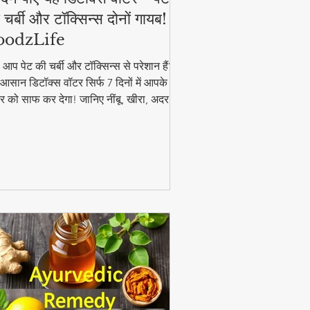
 चर्बी और टॉक्सिन्स दोनों गायब! |
oodzLife
ा आप पेट की चर्बी और टॉक्सिन्स से परेशान हैं?
आसान डिटॉक्स वॉटर सिर्फ 7 दिनों में आपके
र को साफ कर देगा! जानिए नींबू, खीरा, अदरक
पुदीना से बनने वाले इस जादुई पेय की रेसिपी और
यदे। #DetoxWater #WeightLoss
oodzLife