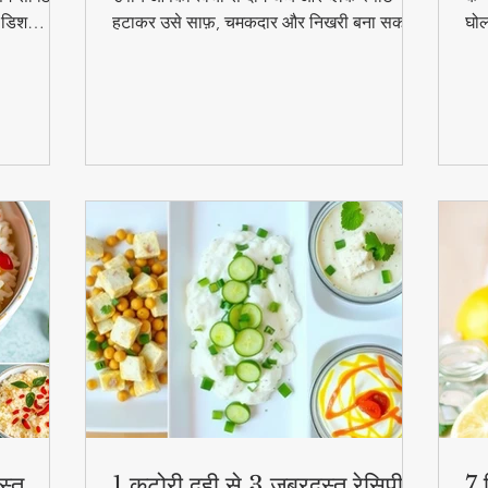
ल डिश
हटाकर उसे साफ़, चमकदार और निखरी बना सकता
घोल
हुत
है — वो भी बिना किसी केमिकल के।
व्य
स्व
की
स्त
1 कटोरी दही से 3 जबरदस्त रेसिपी –
7 