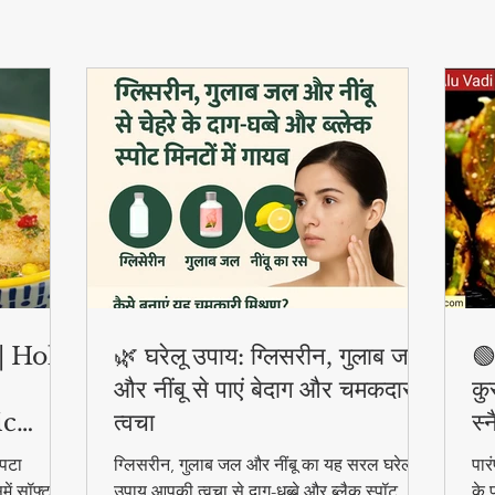
ी | Holi
🌿 घरेलू उपाय: ग्लिसरीन, गुलाब जल
🟢
और नींबू से पाएं बेदाग और चमकदार
कु
ic
त्वचा
स्
पटा
ग्लिसरीन, गुलाब जल और नींबू का यह सरल घरेलू
पार
ें सॉफ्ट
उपाय आपकी त्वचा से दाग-धब्बे और ब्लैक स्पॉट
के 