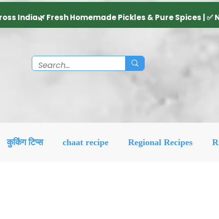
कुकिंग टिप्स
chaat recipe
Regional Recipes
R
Diwali Decoration Idea
Social & Religious
Feat