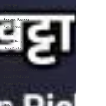
कुकिंग टिप्स
chaat recipe
Regional Recipes
Rice Recipe
Drinks
Special Recipes
Dairy Product
cake recipe
सिरका रेसिपीज
Diwali Decoration Idea
Social & Religious
Featured Posts
लोकप्रिय
More Recipes
अचार - चटनी