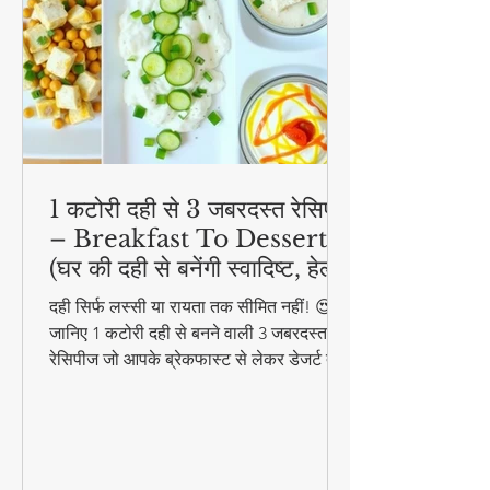
1 कटोरी दही से 3 जबरदस्त रेसिपी
– Breakfast To Dessert!
(घर की दही से बनेंगी स्वादिष्ट, हेल्दी
और आसान डिशेज)
दही सिर्फ लस्सी या रायता तक सीमित नहीं! 😍
जानिए 1 कटोरी दही से बनने वाली 3 जबरदस्त
रेसिपीज जो आपके ब्रेकफास्ट से लेकर डेजर्ट तक
का मजा दोगुना कर देंगी। स्वादिष्ट, हेल्दी और
बनाने में आसान - ये रेसिपीज हर उम्र के लिए
परफेक्ट हैं