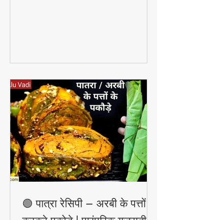
उपाय आपकी त्वचा से दाग-धब्बे और ब्लैक स्पॉट
हटाकर उसे साफ़, चमकदार और निखरी बना
सकता है — वो भी बिना किसी केमिकल के।