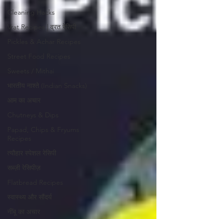
Cleaning Hacks
Vrat Recipes | व्रत रेसिपी
Pickles & Achar Recipes
Street Food Recipes
Sweets / Mithai
भारतीय नाश्ते (Indian Snacks)
आम का अचार
Chutneys & Dips
Papad, Chips & Fryums
Recipes
त्यौहार स्पेशल रेसिपी
सब्ज़ी रेसिपीज़
Flatbread Recipes
स्वास्थ्य और सौंदर्य
नींबू का अचार