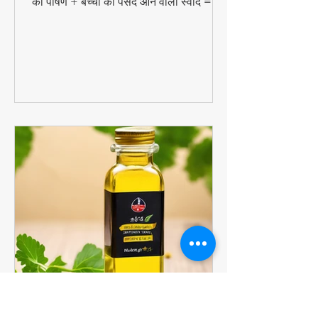
बनाएं यह प्रोटीन पैक्ड चीला! 🕒 छुपी हुई सब्जियों
का पोषण + बच्चों को पसंद आने वाला स्वाद =
परफेक्ट हेल्दी ब्रेकफास्ट!
#QuickHealthyBreakfast