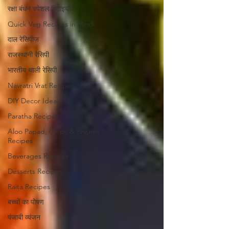
रक्षा बंधन स्पेशल मिठाइयाँ
Quick Veg Recipes in Hindi
दाल रेसिपीज़
राजस्थानी रेसिपी
भारतीय थाली रेसिपी
Navratri Vrat Recipes
DIY Decor Ideas
Paratha Recipes
Aloo Papad, Chips & Fryums
Recipes
Beverages Recipes
Desserts Recipes
Raita Recipes
बच्चों का पोषण
पंजाबी व्यंजन