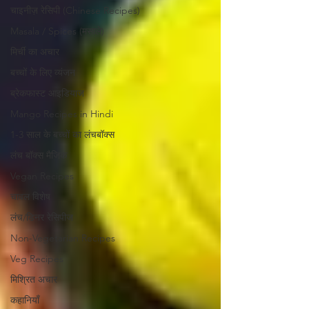
चाइनीज़ रेसिपी (Chinese Recipes)
Masala / Spices (मसाले)
मिर्ची का अचार
बच्चों के लिए व्यंजन
ब्रेकफास्ट आइडियाज
Mango Recipes in Hindi
1-3 साल के बच्चों का लंचबॉक्स
लंच बॉक्स मैजिक
Vegan Recipes
चावल विशेष
लंच/डिनर रेसिपीज
Non-Vegetarian Recipes
Veg Recipes
मिश्रित अचार
कहानियाँ