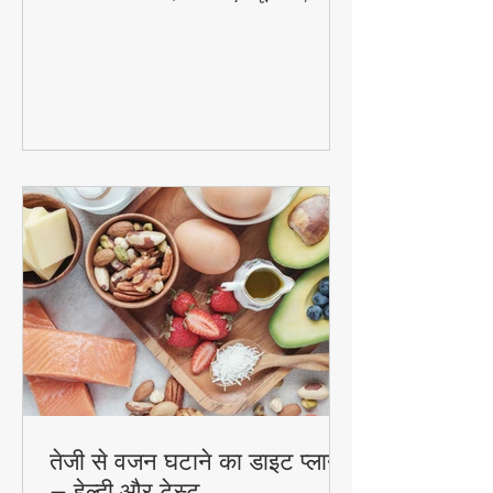
यह आसान डिटॉक्स वॉटर सिर्फ 7 दिनों में आपके
शरीर को साफ कर देगा! जानिए नींबू, खीरा, अदरक
और पुदीना से बनने वाले इस जादुई पेय की रेसिपी
और फायदे। #DetoxWater #WeightLoss
#FoodzLife