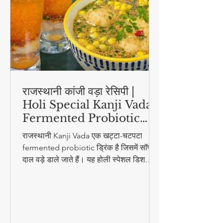
राजस्थानी कांजी वड़ा रेसिपी |
Holi Special Kanji Vada |
Fermented Probiotic
Drink
राजस्थानी Kanji Vada एक खट्टा-चटपटा
fermented probiotic ड्रिंक है जिसमें सॉफ्ट
दाल वड़े डाले जाते हैं। यह होली स्पेशल डिश
digestion और gut health के लिए बहुत
फायदेमंद है।