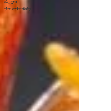
घरेलू नुस्खे
दक्षिण भारतीय रेसिपीज़