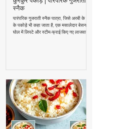
🟢 पात्रा रेसिपी – अरबी के पत्तों के
कुरकुरे पकोड़े | पारंपरिक गुजराती
स्नैक
पारंपरिक गुजराती स्नैक पात्रा, जिसे अरबी के पत्तों
के पकोड़े भी कहा जाता है, एक मसालेदार बेसन के
घोल में लिपटे और स्टीम-फ्राई किए गए लाजवाब
व्यंजन हैं। मानसून के मौसम में चाय के साथ इसका
स्वाद और भी बढ़ जाता है। जानिए इसे घर पर
बनाने की आसान विधि!