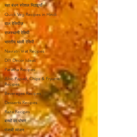
रक्षा बंधन स्पेशल मिठाइयाँ
Quick Veg Recipes in Hindi
दाल रेसिपीज़
राजस्थानी रेसिपी
भारतीय थाली रेसिपी
Navratri Vrat Recipes
DIY Decor Ideas
Paratha Recipes
Aloo Papad, Chips & Fryums
Recipes
Beverages Recipes
Desserts Recipes
Raita Recipes
बच्चों का पोषण
पंजाबी व्यंजन