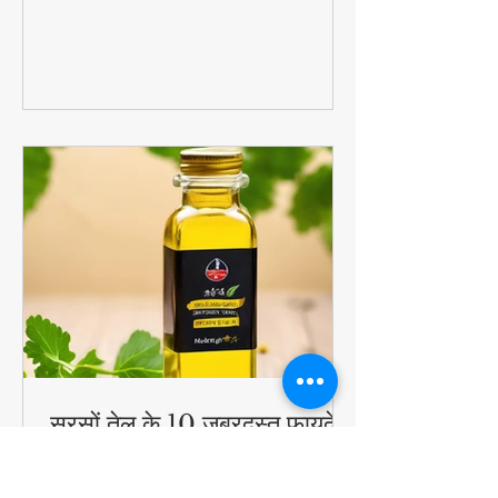
का पोषण + बच्चों को पसंद आने वाला स्वाद =
परफेक्ट हेल्दी ब्रेकफास्ट!
#QuickHealthyBreakfast
सरसों तेल के 10 जबरदस्त फायदे -