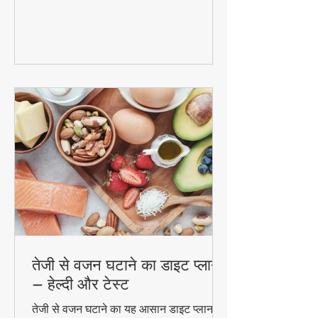
और पुदीना से बनने वाले इस जादुई पेय की रेसिपी
और फायदे। #DetoxWater #WeightLoss
#FoodzLife
तेजी से वजन घटाने का डाइट प्लान
– हेल्दी और टेस्ट