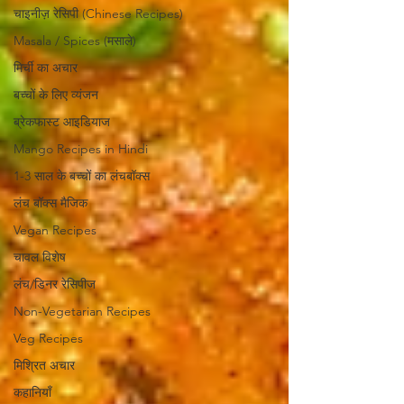
चाइनीज़ रेसिपी (Chinese Recipes)
Masala / Spices (मसाले)
मिर्ची का अचार
बच्चों के लिए व्यंजन
ब्रेकफास्ट आइडियाज
Mango Recipes in Hindi
1-3 साल के बच्चों का लंचबॉक्स
लंच बॉक्स मैजिक
Vegan Recipes
चावल विशेष
लंच/डिनर रेसिपीज
Non-Vegetarian Recipes
Veg Recipes
मिश्रित अचार
कहानियाँ