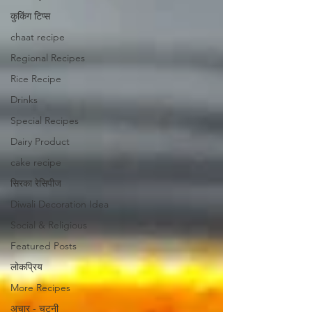
कुकिंग टिप्स
chaat recipe
Regional Recipes
Rice Recipe
Drinks
Special Recipes
Dairy Product
cake recipe
सिरका रेसिपीज
Diwali Decoration Idea
Social & Religious
Featured Posts
लोकप्रिय
More Recipes
अचार - चटनी