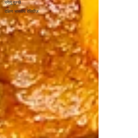
घरेलू नुस्खे
दक्षिण भारतीय रेसिपीज़