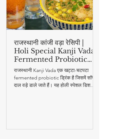
राजस्थानी कांजी वड़ा रेसिपी |
Holi Special Kanji Vada |
Fermented Probiotic
Drink
राजस्थानी Kanji Vada एक खट्टा-चटपटा
fermented probiotic ड्रिंक है जिसमें सॉफ्ट
दाल वड़े डाले जाते हैं। यह होली स्पेशल डिश
digestion और gut health के लिए बहुत
फायदेमंद है।