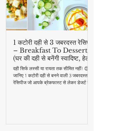
1 कटोरी दही से 3 जबरदस्त रेसिपी
– Breakfast To Dessert!
(घर की दही से बनेंगी स्वादिष्ट, हेल्दी
और आसान डिशेज)
दही सिर्फ लस्सी या रायता तक सीमित नहीं! 😍
जानिए 1 कटोरी दही से बनने वाली 3 जबरदस्त
रेसिपीज जो आपके ब्रेकफास्ट से लेकर डेजर्ट तक
का मजा दोगुना कर देंगी। स्वादिष्ट, हेल्दी और
बनाने में आसान - ये रेसिपीज हर उम्र के लिए
परफेक्ट हैं