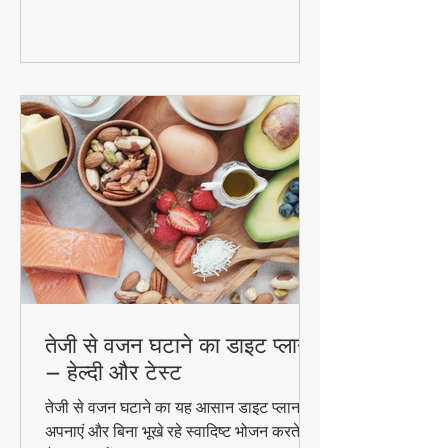
और फायदे। #DetoxWater #WeightLoss
#FoodzLife
तेजी से वजन घटाने का डाइट प्लान
– हेल्दी और टेस्ट