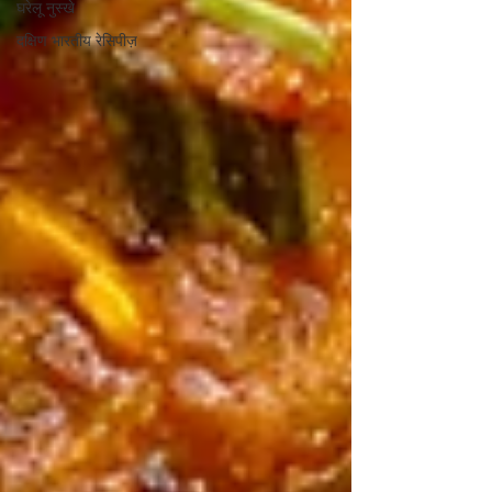
घरेलू नुस्खे
दक्षिण भारतीय रेसिपीज़