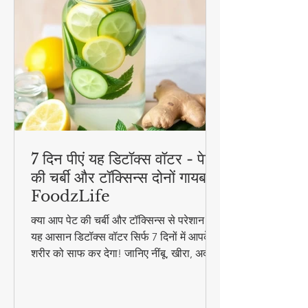
7 दिन पीएं यह डिटॉक्स वॉटर - पेट
की चर्बी और टॉक्सिन्स दोनों गायब! |
FoodzLife
क्या आप पेट की चर्बी और टॉक्सिन्स से परेशान हैं?
यह आसान डिटॉक्स वॉटर सिर्फ 7 दिनों में आपके
शरीर को साफ कर देगा! जानिए नींबू, खीरा, अदरक
और पुदीना से बनने वाले इस जादुई पेय की रेसिपी