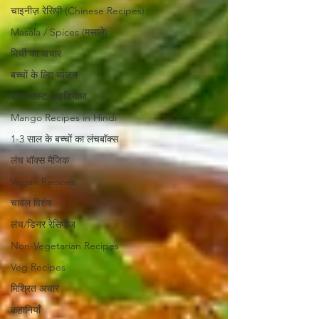
चाइनीज़ रेसिपी (Chinese Recipes)
Masala / Spices (मसाले)
मिर्ची का अचार
बच्चों के लिए व्यंजन
ब्रेकफास्ट आइडियाज
Mango Recipes in Hindi
1-3 साल के बच्चों का लंचबॉक्स
लंच बॉक्स मैजिक
Vegan Recipes
चावल विशेष
लंच/डिनर रेसिपीज
Non-Vegetarian Recipes
Veg Recipes
मिश्रित अचार
कहानियाँ