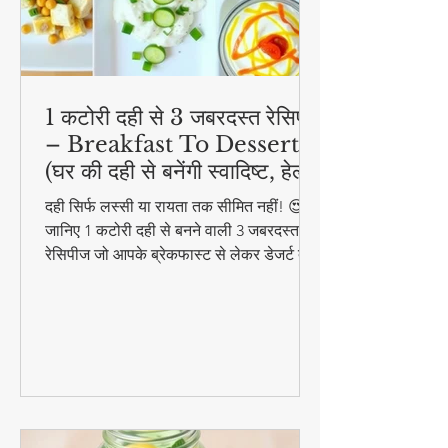
1 कटोरी दही से 3 जबरदस्त रेसिपी
– Breakfast To Dessert!
(घर की दही से बनेंगी स्वादिष्ट, हेल्दी
और आसान डिशेज)
दही सिर्फ लस्सी या रायता तक सीमित नहीं! 😍
जानिए 1 कटोरी दही से बनने वाली 3 जबरदस्त
रेसिपीज जो आपके ब्रेकफास्ट से लेकर डेजर्ट तक
का मजा दोगुना कर देंगी। स्वादिष्ट, हेल्दी और
बनाने में आसान - ये रेसिपीज हर उम्र के लिए
परफेक्ट हैं