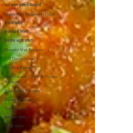
रक्षा बंधन स्पेशल मिठाइयाँ
Quick Veg Recipes in Hindi
दाल रेसिपीज़
राजस्थानी रेसिपी
भारतीय थाली रेसिपी
Navratri Vrat Recipes
DIY Decor Ideas
Paratha Recipes
Aloo Papad, Chips & Fryums
Recipes
Beverages Recipes
Desserts Recipes
Raita Recipes
बच्चों का पोषण
पंजाबी व्यंजन