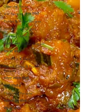
Cleaning Hacks
Vrat Recipes | व्रत रेसिपी
Pickles & Achar Recipes
Street Food Recipes
Sweets / Mithai
भारतीय नाश्ते (Indian Snacks)
आम का अचार
Chutneys & Dips
Papad, Chips & Fryums
Recipes
त्यौहार स्पेशल रेसिपी
सब्ज़ी रेसिपीज़
Flatbread Recipes
स्वास्थ्य और सौंदर्य
नींबू का अचार