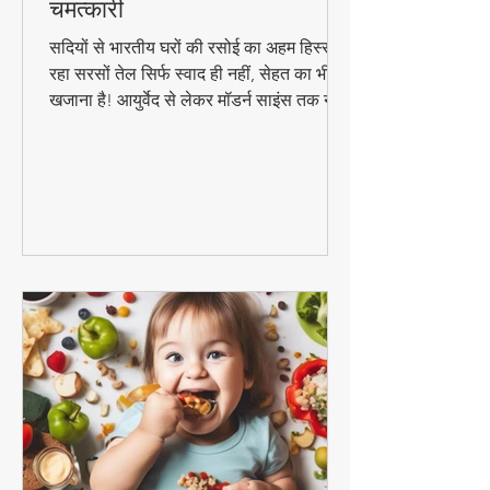
सरसों तेल के 10 जबरदस्त फायदे -
सेहत, त्वचा और बालों के लिए
चमत्कारी
सदियों से भारतीय घरों की रसोई का अहम हिस्सा
रहा सरसों तेल सिर्फ स्वाद ही नहीं, सेहत का भी
खजाना है! आयुर्वेद से लेकर मॉडर्न साइंस तक ने
माना है इसके चमत्कारी गुण। जानिए कैसे यह
सस्ता सा दिखने वाला तेल आपको पहुंचा सकता है
अनमोल स्वास्थ्य लाभ..