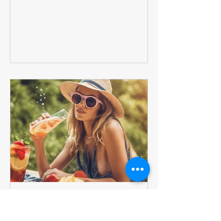
क्या आपका बच्चा गर्मी में चिड़चिड़ा हो जाता है?
जानिए 10 वैज्ञानिक तरीके जिनसे आप अपने छोटे
को हीट स्ट्रेस, डिहाइड्रेशन और लू से बचा सकते
हैं। इसमें शामिल हैं: ✔️ बच्चों के लिए इडियल
हाइड्रेशन प्लान ✔️ धूप में निकलने का सही समय
✔️ स्किन प्रोटेक्शन के आसान उपाय ✔️ गर्मियों के
स्पेशल कूलिंग फूड्स ✔️ नवजात शिशुओं के लिए
स्पेशल केयर टिप्स #ParentingTips
#SummerCare #FoodzLife पर पूरी
जानकारी पढ़ें!