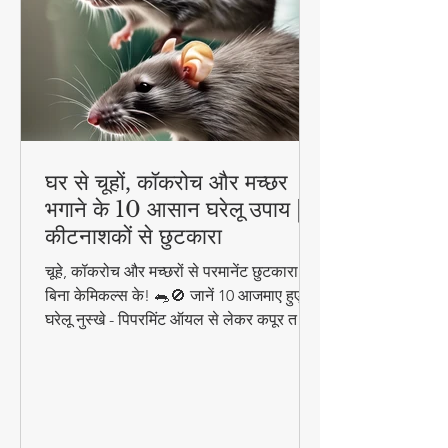
घर से चूहों, कॉकरोच और मच्छर
भगाने के 10 आसान घरेलू उपाय |
कीटनाशकों से छुटकारा
चूहे, कॉकरोच और मच्छरों से परमानेंट छुटकारा पाएं
बिना केमिकल्स के! 🐀🚫 जानें 10 आजमाए हुए
घरेलू नुस्खे - पिपरमिंट ऑयल से लेकर कपूर तक,
ये प्राकृतिक उपाय दिलाएंगे कीटों से निजात।
सीखें वैज्ञानिक तरीके जो 100% कारगर हैं!