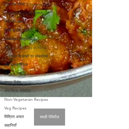
चाइनीज़ रेसिपी (Chinese Recipes)
Masala / Spices (मसाले)
मिर्ची का अचार
बच्चों के लिए व्यंजन
ब्रेकफास्ट आइडियाज
Mango Recipes in Hindi
1-3 साल के बच्चों का लंचबॉक्स
लंच बॉक्स मैजिक
Vegan Recipes
चावल विशेष
लंच/डिनर रेसिपीज
Non-Vegetarian Recipes
Veg Recipes
मिश्रित अचार
कहानियाँ