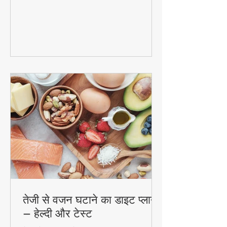
शरीर को साफ कर देगा! जानिए नींबू, खीरा, अदरक
और पुदीना से बनने वाले इस जादुई पेय की रेसिपी
और फायदे। #DetoxWater #WeightLoss
#FoodzLife
तेजी से वजन घटाने का डाइट प्लान