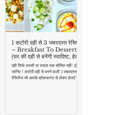
1 कटोरी दही से 3 जबरदस्त रेसिपी
– Breakfast To Dessert!
(घर की दही से बनेंगी स्वादिष्ट, हेल्दी
और आसान डिशेज)
दही सिर्फ लस्सी या रायता तक सीमित नहीं! 😍
जानिए 1 कटोरी दही से बनने वाली 3 जबरदस्त
रेसिपीज जो आपके ब्रेकफास्ट से लेकर डेजर्ट तक
का मजा दोगुना कर देंगी। स्वादिष्ट, हेल्दी और
बनाने में आसान - ये रेसिपीज हर उम्र के लिए
परफेक्ट हैं