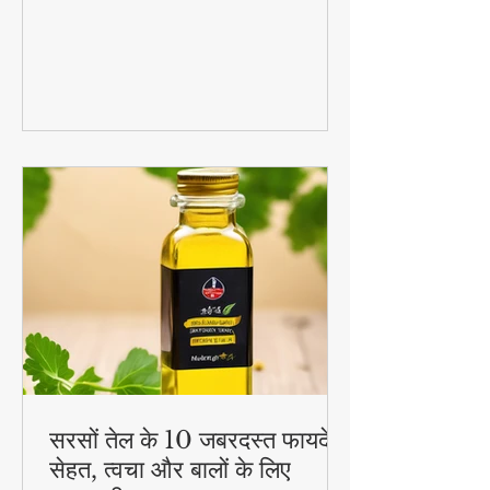
बनाएं यह प्रोटीन पैक्ड चीला! 🕒 छुपी हुई सब्जियों
का पोषण + बच्चों को पसंद आने वाला स्वाद =
परफेक्ट हेल्दी ब्रेकफास्ट!
#QuickHealthyBreakfast