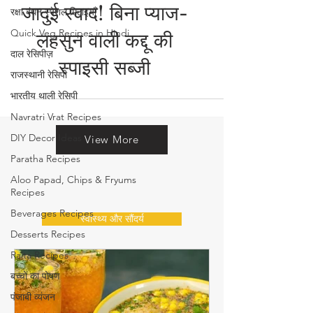
सब्ज़ी रेसिपीज़
रक्षा बंधन स्पेशल मिठाइयाँ
Quick Veg Recipes in Hindi
जादुई स्वाद! बिना प्याज-
दाल रेसिपीज़
लहसुन वाली कद्दू की
राजस्थानी रेसिपी
भारतीय थाली रेसिपी
स्पाइसी सब्जी
Navratri Vrat Recipes
DIY Decor Ideas
Paratha Recipes
View More
Aloo Papad, Chips & Fryums
Recipes
Beverages Recipes
Desserts Recipes
स्वास्थ्य और सौंदर्य
Raita Recipes
बच्चों का पोषण
पंजाबी व्यंजन