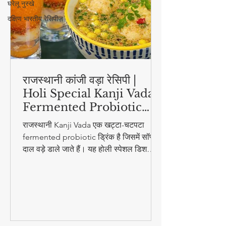
घरेलू नुस्खे
दक्षिण भारतीय रेसिपीज़
राजस्थानी कांजी वड़ा रेसिपी |
Holi Special Kanji Vada |
Fermented Probiotic
Drink
राजस्थानी Kanji Vada एक खट्टा-चटपटा
fermented probiotic ड्रिंक है जिसमें सॉफ्ट
दाल वड़े डाले जाते हैं। यह होली स्पेशल डिश
digestion और gut health के लिए बहुत
फायदेमंद है।