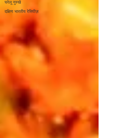
घरेलू नुस्खे
दक्षिण भारतीय रेसिपीज़