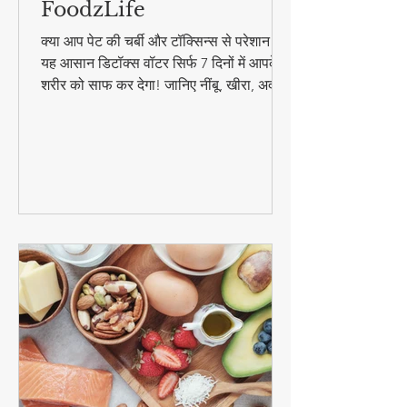
की चर्बी और टॉक्सिन्स दोनों गायब! |
FoodzLife
क्या आप पेट की चर्बी और टॉक्सिन्स से परेशान हैं?
यह आसान डिटॉक्स वॉटर सिर्फ 7 दिनों में आपके
शरीर को साफ कर देगा! जानिए नींबू, खीरा, अदरक
और पुदीना से बनने वाले इस जादुई पेय की रेसिपी
और फायदे। #DetoxWater #WeightLoss
#FoodzLife