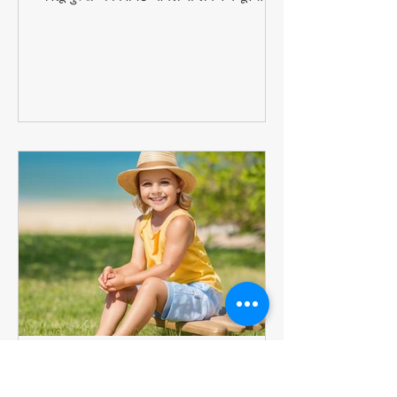
बिना केमिकल्स के! 🐀🚫 जानें 10 आजमाए हुए
घरेलू नुस्खे - पिपरमिंट ऑयल से लेकर कपूर तक,
ये प्राकृतिक उपाय दिलाएंगे कीटों से निजात।
सीखें वैज्ञानिक तरीके जो 100% कारगर हैं!