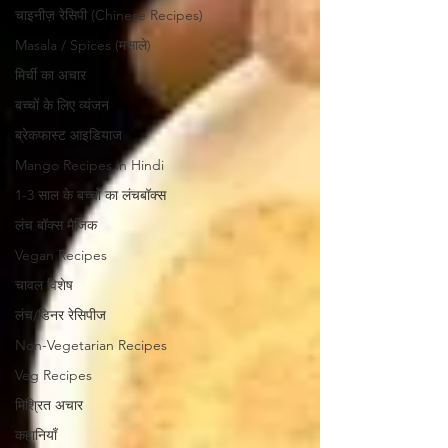
चाइनीज़ रेसिपी (Chinese Recipes)
Masala / Spices (मसाले)
मिर्ची का अचार
बच्चों के लिए व्यंजन
ब्रेकफास्ट आइडियाज
Mango Recipes in Hindi
1-3 साल के बच्चों का लंचबॉक्स
लंच बॉक्स मैजिक
Vegan Recipes
चावल विशेष
लंच/डिनर रेसिपीज
Non-Vegetarian Recipes
Veg Recipes
मिश्रित अचार
कहानियाँ