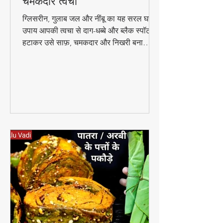
जल और नींबू से पाएं बेदाग और
चमकदार त्वचा
ग्लिसरीन, गुलाब जल और नींबू का यह सरल घरेलू
उपाय आपकी त्वचा से दाग-धब्बे और ब्लैक स्पॉट
हटाकर उसे साफ़, चमकदार और निखरी बना
सकता है — वो भी बिना किसी केमिकल के।