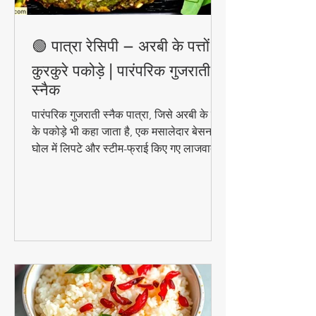
🟢 पात्रा रेसिपी – अरबी के पत्तों के
कुरकुरे पकोड़े | पारंपरिक गुजराती
स्नैक
पारंपरिक गुजराती स्नैक पात्रा, जिसे अरबी के पत्तों
के पकोड़े भी कहा जाता है, एक मसालेदार बेसन के
घोल में लिपटे और स्टीम-फ्राई किए गए लाजवाब
व्यंजन हैं। मानसून के मौसम में चाय के साथ इसका
स्वाद और भी बढ़ जाता है। जानिए इसे घर पर
बनाने की आसान विधि!