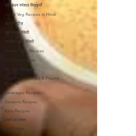
रक्षा बंधन स्पेशल मिठाइयाँ
Quick Veg Recipes in Hindi
दाल रेसिपीज़
राजस्थानी रेसिपी
भारतीय थाली रेसिपी
Navratri Vrat Recipes
DIY Decor Ideas
Paratha Recipes
Aloo Papad, Chips & Fryums
Recipes
Beverages Recipes
Desserts Recipes
Raita Recipes
बच्चों का पोषण
पंजाबी व्यंजन