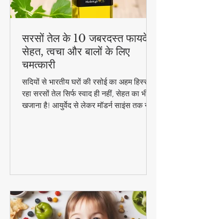
सरसों तेल के 10 जबरदस्त फायदे -
सेहत, त्वचा और बालों के लिए
चमत्कारी
सदियों से भारतीय घरों की रसोई का अहम हिस्सा
रहा सरसों तेल सिर्फ स्वाद ही नहीं, सेहत का भी
खजाना है! आयुर्वेद से लेकर मॉडर्न साइंस तक ने
माना है इसके चमत्कारी गुण। जानिए कैसे यह
सस्ता सा दिखने वाला तेल आपको पहुंचा सकता है
अनमोल स्वास्थ्य लाभ..