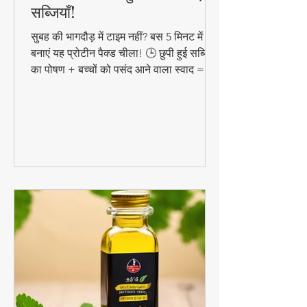
5 मिनट में बनाएं प्रोटीन रिच हेल्दी
चीला – बच्चों को छुपाकर खिलाएं
सब्जियाँ!
सुबह की भागदौड़ में टाइम नहीं? बस 5 मिनट में
बनाएं यह प्रोटीन पैक्ड चीला! 🕒 छुपी हुई सब्जियों
का पोषण + बच्चों को पसंद आने वाला स्वाद =
परफेक्ट हेल्दी ब्रेकफास्ट!
#QuickHealthyBreakfast