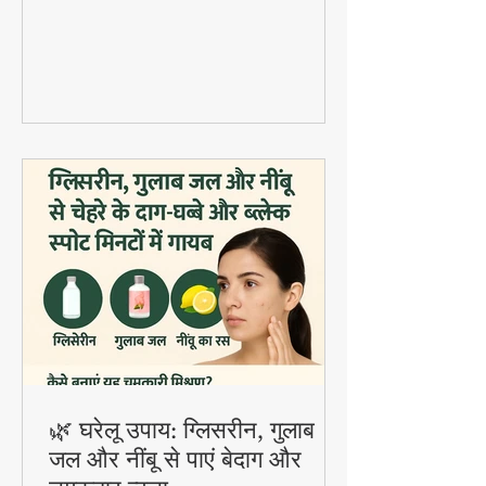
दाल वड़े डाले जाते हैं। यह होली स्पेशल डिश
digestion और gut health के लिए बहुत
फायदेमंद है।
🌿 घरेलू उपाय: ग्लिसरीन, गुलाब