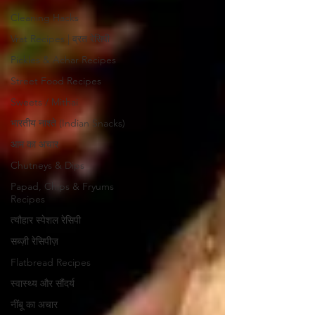
Cleaning Hacks
Vrat Recipes | व्रत रेसिपी
Pickles & Achar Recipes
Street Food Recipes
Sweets / Mithai
भारतीय नाश्ते (Indian Snacks)
आम का अचार
Chutneys & Dips
Papad, Chips & Fryums
Recipes
त्यौहार स्पेशल रेसिपी
सब्ज़ी रेसिपीज़
Flatbread Recipes
स्वास्थ्य और सौंदर्य
नींबू का अचार