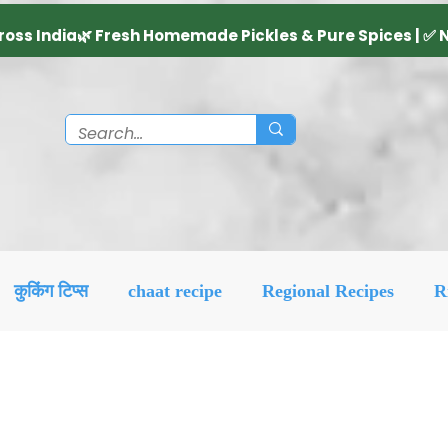
कुकिंग टिप्स
chaat recipe
Regional Recipes
R
Diwali Decoration Idea
Social & Religious
Feat