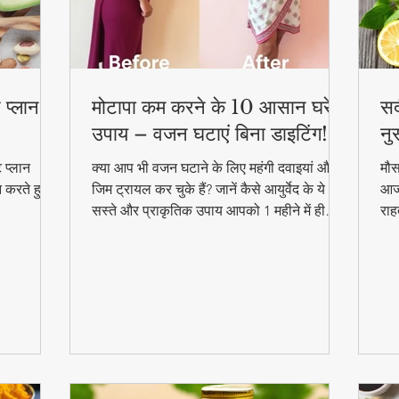
 प्लान –
मोटापा कम करने के 10 आसान घरेलू
सर
उपाय – वजन घटाएं बिना डाइटिंग!
नु
 प्लान
क्या आप भी वजन घटाने के लिए महंगी दवाइयां और
मौस
न करते हुए
जिम ट्रायल कर चुके हैं? जानें कैसे आयुर्वेद के ये
आजम
सस्ते और प्राकृतिक उपाय आपको 1 महीने में ही
राह
परिणाम दिखा सकते हैं