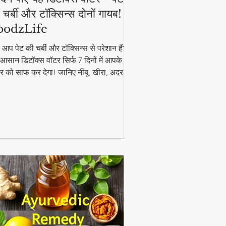
 चर्बी और टॉक्सिन्स दोनों गायब! |
oodzLife
ा आप पेट की चर्बी और टॉक्सिन्स से परेशान हैं?
आसान डिटॉक्स वॉटर सिर्फ 7 दिनों में आपके
र को साफ कर देगा! जानिए नींबू, खीरा, अदरक
पुदीना से बनने वाले इस जादुई पेय की रेसिपी और
यदे। #DetoxWater #WeightLoss
oodzLife