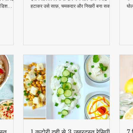
ल डिश
हटाकर उसे साफ़, चमकदार और निखरी बना सकता
घोल
हुत
है — वो भी बिना किसी केमिकल के।
व्य
स्व
की
स्त
1 कटोरी दही से 3 जबरदस्त रेसिपी –
7 