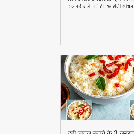
दाल वड़े डाले जाते हैं। यह होली स्पेश
digestion और gut health के लिए ब
फायदेमंद है।
दही चावल बनाने के 3 जबरद