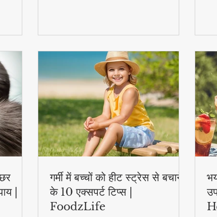
स्वास्थ्य लाभ..
एक्
्छर
गर्मी में बच्चों को हीट स्ट्रेस से बचाने
भय
पाय |
के 10 एक्सपर्ट टिप्स |
उप
FoodzLife
H