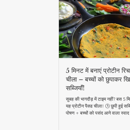
5 मिनट में बनाएं प्रोटीन रिच 
चीला – बच्चों को छुपाकर खि
सब्जियाँ!
सुबह की भागदौड़ में टाइम नहीं? बस 5 मिन
यह प्रोटीन पैक्ड चीला! 🕒 छुपी हुई सब्
पोषण + बच्चों को पसंद आने वाला स्वाद
हेल्दी ब्रेकफास्ट! #QuickHealthyB