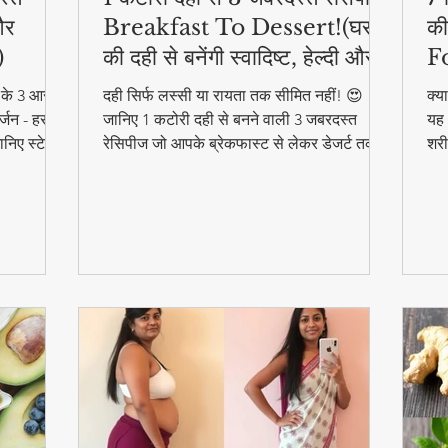
और
Breakfast To Dessert!(घर
की
)
की दही से बनेंगी स्वादिष्ट, हेल्दी और
F
आसान डिशेज)
ने के 3 आसान
दही सिर्फ लस्सी या रायता तक सीमित नहीं! 😍
क्य
्जन - हर
जानिए 1 कटोरी दही से बनने वाली 3 जबरदस्त
यह 
निए स्टेप
रेसिपीज जो आपके ब्रेकफास्ट से लेकर डेजर्ट तक
शरी
का मजा दोगुना कर देंगी। स्वादिष्ट, हेल्दी और बनाने
और 
में आसान - ये रेसिपीज हर उम्र के लिए परफेक्ट हैं
फा
#F