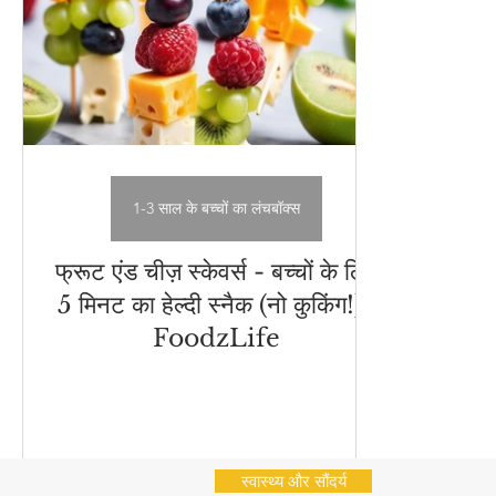
अचार - चटनी
Cleaning Hacks
Vrat Recipes | व्
भारतीय नाश्ते (Indian Snacks)
आम का अचार
Chu
Flatbread Recipes
स्वास्थ्य और सौंदर्य
नींबू का अ
1-3 साल के बच्चों का लंचबॉक्स
फ्रूट एंड चीज़ स्केवर्स - बच्चों के लिए
5 मिनट का हेल्दी स्नैक (नो कुकिंग!) |
FoodzLife
स्वास्थ्य और सौंदर्य