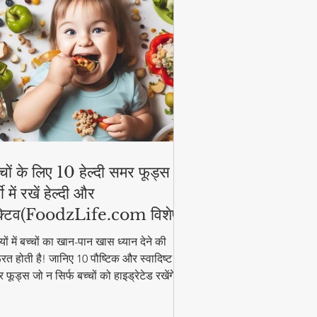
्चों के लिए 10 हेल्दी समर फूड्स |
मी में रखें हेल्दी और
्टिव(FoodzLife.com विशेष)
मियों में बच्चों का खान-पान खास ध्यान देने की
रत होती है! जानिए 10 पौष्टिक और स्वादिष्ट
 फूड्स जो न सिर्फ बच्चों को हाइड्रेटेड रखेंगे,
कि उनकी एनर्जी भी बनाए रखेंगे। इन आसान और
्दी फूड आइडियाज के साथ गर्मी में भी बच्चे रहेंगे