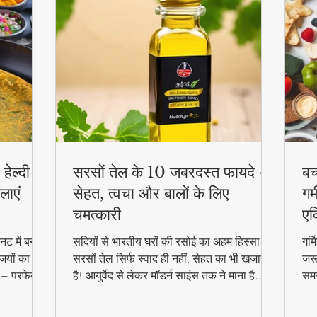
हेल्दी
सरसों तेल के 10 जबरदस्त फायदे -
बच
लाएं
सेहत, त्वचा और बालों के लिए
गर्
चमत्कारी
एक
ट में बनाएं
सदियों से भारतीय घरों की रसोई का अहम हिस्सा रहा
गर्
जियों का
सरसों तेल सिर्फ स्वाद ही नहीं, सेहत का भी खजाना
जरू
 = परफेक्ट
है! आयुर्वेद से लेकर मॉडर्न साइंस तक ने माना है
समर
reakfast
इसके चमत्कारी गुण। जानिए कैसे यह सस्ता सा
बल्
दिखने वाला तेल आपको पहुंचा सकता है अनमोल
हेल