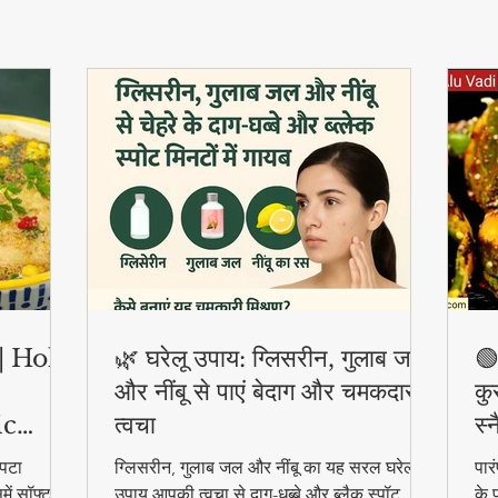
ी | Holi
🌿 घरेलू उपाय: ग्लिसरीन, गुलाब जल
🟢
और नींबू से पाएं बेदाग और चमकदार
कु
ic
त्वचा
स्
पटा
ग्लिसरीन, गुलाब जल और नींबू का यह सरल घरेलू
पार
ें सॉफ्ट
उपाय आपकी त्वचा से दाग-धब्बे और ब्लैक स्पॉट
के 