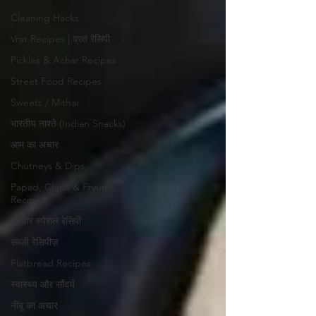
Cleaning Hacks
Vrat Recipes | व्रत रेसिपी
Pickles & Achar Recipes
Street Food Recipes
Sweets / Mithai
भारतीय नाश्ते (Indian Snacks)
आम का अचार
Chutneys & Dips
Papad, Chips & Fryums
Recipes
त्यौहार स्पेशल रेसिपी
सब्ज़ी रेसिपीज़
Flatbread Recipes
स्वास्थ्य और सौंदर्य
नींबू का अचार