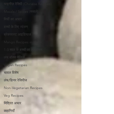
चाइनीज़ रेसिपी (Chinese Recipes)
Masala / Spices (मसाले)
मिर्ची का अचार
बच्चों के लिए व्यंजन
ब्रेकफास्ट आइडियाज
Mango Recipes in Hindi
1-3 साल के बच्चों का लंचबॉक्स
लंच बॉक्स मैजिक
Vegan Recipes
चावल विशेष
लंच/डिनर रेसिपीज
Non-Vegetarian Recipes
Veg Recipes
मिश्रित अचार
कहानियाँ