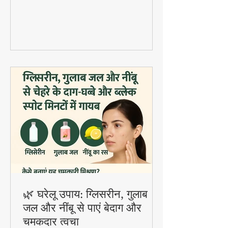
fermented probiotic ड्रिंक है जिसमें सॉफ्ट
दाल वड़े डाले जाते हैं। यह होली स्पेशल डिश
digestion और gut health के लिए बहुत
फायदेमंद है।