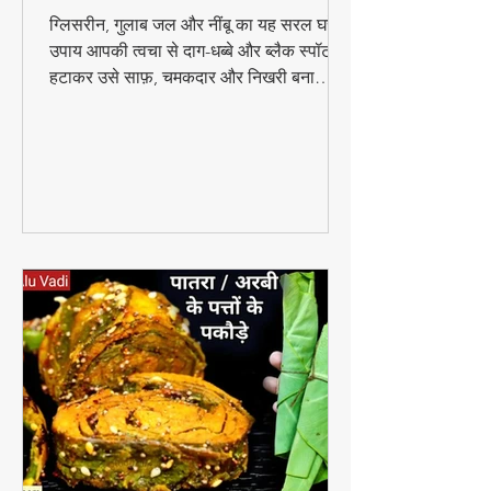
🌿 घरेलू उपाय: ग्लिसरीन, गुलाब
जल और नींबू से पाएं बेदाग और
चमकदार त्वचा
ग्लिसरीन, गुलाब जल और नींबू का यह सरल घरेलू
उपाय आपकी त्वचा से दाग-धब्बे और ब्लैक स्पॉट
हटाकर उसे साफ़, चमकदार और निखरी बना
सकता है — वो भी बिना किसी केमिकल के।