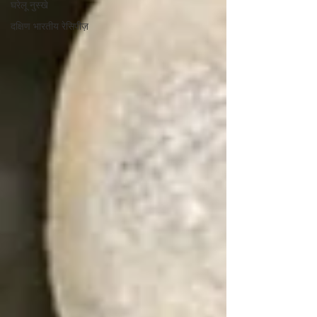
घरेलू नुस्खे
दक्षिण भारतीय रेसिपीज़