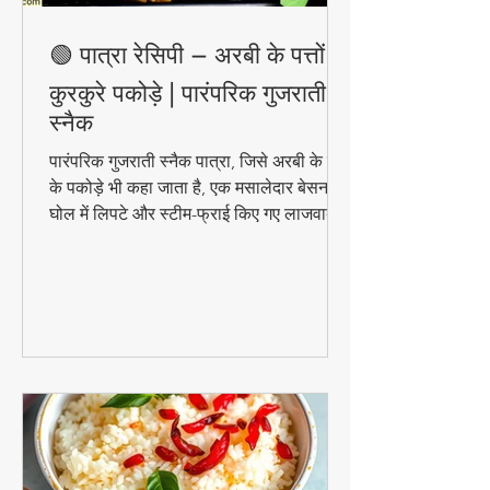
🟢 पात्रा रेसिपी – अरबी के पत्तों के
कुरकुरे पकोड़े | पारंपरिक गुजराती
स्नैक
पारंपरिक गुजराती स्नैक पात्रा, जिसे अरबी के पत्तों
के पकोड़े भी कहा जाता है, एक मसालेदार बेसन के
घोल में लिपटे और स्टीम-फ्राई किए गए लाजवाब
व्यंजन हैं। मानसून के मौसम में चाय के साथ इसका
स्वाद और भी बढ़ जाता है। जानिए इसे घर पर
बनाने की आसान विधि!