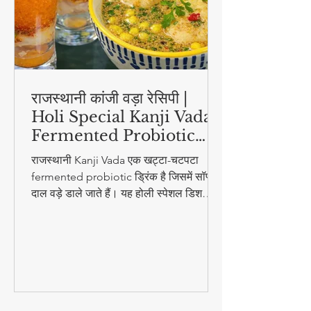
राजस्थानी कांजी वड़ा रेसिपी |
Holi Special Kanji Vada |
Fermented Probiotic
Drink
राजस्थानी Kanji Vada एक खट्टा-चटपटा
fermented probiotic ड्रिंक है जिसमें सॉफ्ट
दाल वड़े डाले जाते हैं। यह होली स्पेशल डिश
digestion और gut health के लिए बहुत
फायदेमंद है।