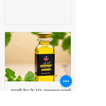
का पोषण + बच्चों को पसंद आने वाला स्वाद =
परफेक्ट हेल्दी ब्रेकफास्ट!
#QuickHealthyBreakfast
सरसों तेल के 10 जबरदस्त फायदे -