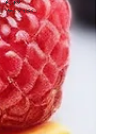
घरेलू नुस्खे
दक्षिण भारतीय रेसिपीज़