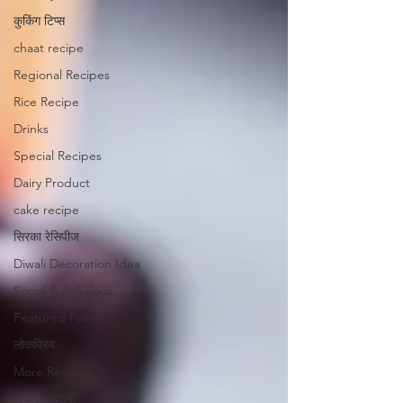
कुकिंग टिप्स
chaat recipe
Regional Recipes
Rice Recipe
Drinks
Special Recipes
Dairy Product
cake recipe
सिरका रेसिपीज
Diwali Decoration Idea
Social & Religious
Featured Posts
लोकप्रिय
More Recipes
अचार - चटनी