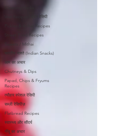
Cleaning Hacks
Vrat Recipes | व्रत रेसिपी
Pickles & Achar Recipes
Street Food Recipes
Sweets / Mithai
भारतीय नाश्ते (Indian Snacks)
आम का अचार
Chutneys & Dips
Papad, Chips & Fryums
Recipes
त्यौहार स्पेशल रेसिपी
सब्ज़ी रेसिपीज़
Flatbread Recipes
स्वास्थ्य और सौंदर्य
नींबू का अचार