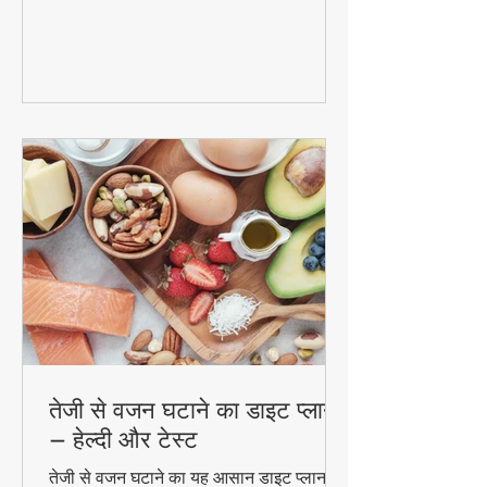
और पुदीना से बनने वाले इस जादुई पेय की रेसिपी
और फायदे। #DetoxWater #WeightLoss
#FoodzLife
तेजी से वजन घटाने का डाइट प्लान