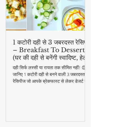
1 कटोरी दही से 3 जबरदस्त रेसिपी
– Breakfast To Dessert!
(घर की दही से बनेंगी स्वादिष्ट, हेल्दी
और आसान डिशेज)
दही सिर्फ लस्सी या रायता तक सीमित नहीं! 😍
जानिए 1 कटोरी दही से बनने वाली 3 जबरदस्त
रेसिपीज जो आपके ब्रेकफास्ट से लेकर डेजर्ट तक
का मजा दोगुना कर देंगी। स्वादिष्ट, हेल्दी और
बनाने में आसान - ये रेसिपीज हर उम्र के लिए
परफेक्ट हैं