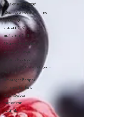
रक्षा बंधन स्पेशल मिठाइयाँ
Quick Veg Recipes in Hindi
दाल रेसिपीज़
राजस्थानी रेसिपी
भारतीय थाली रेसिपी
Navratri Vrat Recipes
DIY Decor Ideas
Paratha Recipes
Aloo Papad, Chips & Fryums
Recipes
Beverages Recipes
Desserts Recipes
Raita Recipes
बच्चों का पोषण
पंजाबी व्यंजन