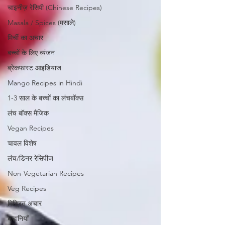
चाइनीज़ रेसिपी (Chinese Recipes)
Masala / Spices (मसाले)
मिर्ची का अचार
बच्चों के लिए व्यंजन
ब्रेकफास्ट आइडियाज
Mango Recipes in Hindi
1-3 साल के बच्चों का लंचबॉक्स
लंच बॉक्स मैजिक
Vegan Recipes
चावल विशेष
लंच/डिनर रेसिपीज
Non-Vegetarian Recipes
Veg Recipes
मिश्रित अचार
कहानियाँ