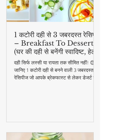
1 कटोरी दही से 3 जबरदस्त रेसिपी
– Breakfast To Dessert!
(घर की दही से बनेंगी स्वादिष्ट, हेल्दी
और आसान डिशेज)
दही सिर्फ लस्सी या रायता तक सीमित नहीं! 😍
जानिए 1 कटोरी दही से बनने वाली 3 जबरदस्त
रेसिपीज जो आपके ब्रेकफास्ट से लेकर डेजर्ट तक
का मजा दोगुना कर देंगी। स्वादिष्ट, हेल्दी और
बनाने में आसान - ये रेसिपीज हर उम्र के लिए
परफेक्ट हैं