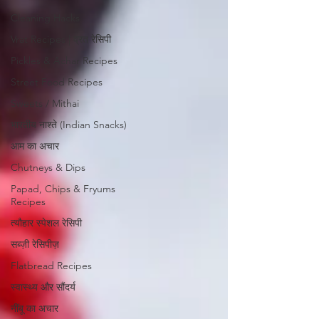
Cleaning Hacks
Vrat Recipes | व्रत रेसिपी
Pickles & Achar Recipes
Street Food Recipes
Sweets / Mithai
भारतीय नाश्ते (Indian Snacks)
आम का अचार
Chutneys & Dips
Papad, Chips & Fryums
Recipes
त्यौहार स्पेशल रेसिपी
सब्ज़ी रेसिपीज़
Flatbread Recipes
स्वास्थ्य और सौंदर्य
नींबू का अचार