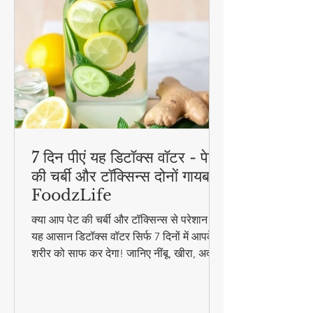
7 दिन पीएं यह डिटॉक्स वॉटर - पेट
की चर्बी और टॉक्सिन्स दोनों गायब! |
FoodzLife
क्या आप पेट की चर्बी और टॉक्सिन्स से परेशान हैं?
यह आसान डिटॉक्स वॉटर सिर्फ 7 दिनों में आपके
शरीर को साफ कर देगा! जानिए नींबू, खीरा, अदरक
और पुदीना से बनने वाले इस जादुई पेय की रेसिपी