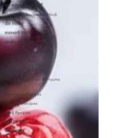
रक्षा बंधन स्पेशल मिठाइयाँ
Quick Veg Recipes in Hindi
दाल रेसिपीज़
राजस्थानी रेसिपी
भारतीय थाली रेसिपी
Navratri Vrat Recipes
DIY Decor Ideas
Paratha Recipes
Aloo Papad, Chips & Fryums
Recipes
Beverages Recipes
Desserts Recipes
Raita Recipes
बच्चों का पोषण
पंजाबी व्यंजन