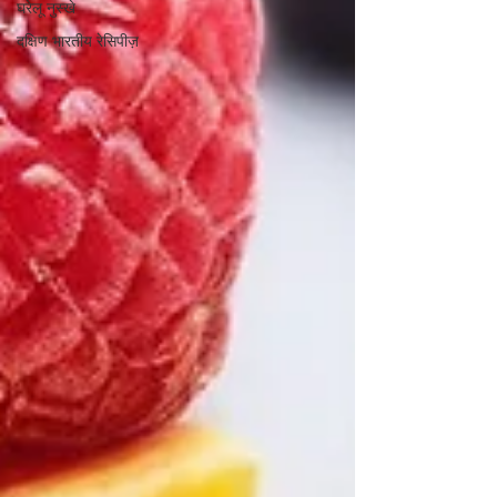
घरेलू नुस्खे
दक्षिण भारतीय रेसिपीज़