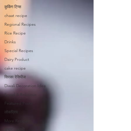
कुकिंग टिप्स
chaat recipe
Regional Recipes
Rice Recipe
Drinks
Special Recipes
Dairy Product
cake recipe
सिरका रेसिपीज
Diwali Decoration Idea
Social & Religious
Featured Posts
लोकप्रिय
More Recipes
अचार - चटनी