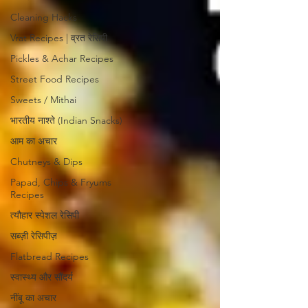
Cleaning Hacks
Vrat Recipes | व्रत रेसिपी
Pickles & Achar Recipes
Street Food Recipes
Sweets / Mithai
भारतीय नाश्ते (Indian Snacks)
आम का अचार
Chutneys & Dips
Papad, Chips & Fryums
Recipes
त्यौहार स्पेशल रेसिपी
सब्ज़ी रेसिपीज़
Flatbread Recipes
स्वास्थ्य और सौंदर्य
नींबू का अचार