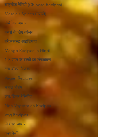
चाइनीज़ रेसिपी (Chinese Recipes)
Masala / Spices (मसाले)
मिर्ची का अचार
बच्चों के लिए व्यंजन
ब्रेकफास्ट आइडियाज
Mango Recipes in Hindi
1-3 साल के बच्चों का लंचबॉक्स
लंच बॉक्स मैजिक
Vegan Recipes
चावल विशेष
लंच/डिनर रेसिपीज
Non-Vegetarian Recipes
Veg Recipes
मिश्रित अचार
कहानियाँ