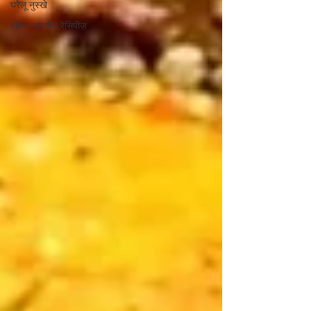
घरेलू नुस्खे
दक्षिण भारतीय रेसिपीज़