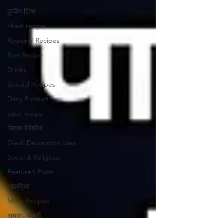
कुकिंग टिप्स
chaat recipe
Regional Recipes
Rice Recipe
Drinks
Special Recipes
Dairy Product
cake recipe
सिरका रेसिपीज
Diwali Decoration Idea
Social & Religious
Featured Posts
लोकप्रिय
More Recipes
अचार - चटनी