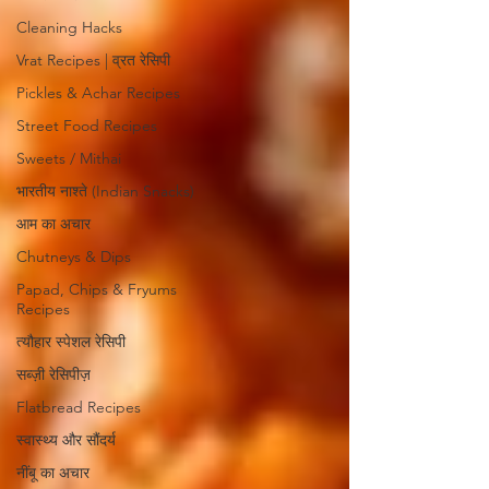
Cleaning Hacks
Vrat Recipes | व्रत रेसिपी
Pickles & Achar Recipes
Street Food Recipes
Sweets / Mithai
भारतीय नाश्ते (Indian Snacks)
आम का अचार
Chutneys & Dips
Papad, Chips & Fryums
Recipes
त्यौहार स्पेशल रेसिपी
सब्ज़ी रेसिपीज़
Flatbread Recipes
स्वास्थ्य और सौंदर्य
नींबू का अचार