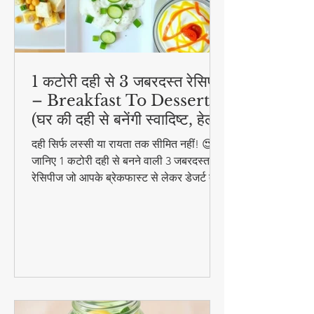
1 कटोरी दही से 3 जबरदस्त रेसिपी
– Breakfast To Dessert!
(घर की दही से बनेंगी स्वादिष्ट, हेल्दी
और आसान डिशेज)
दही सिर्फ लस्सी या रायता तक सीमित नहीं! 😍
जानिए 1 कटोरी दही से बनने वाली 3 जबरदस्त
रेसिपीज जो आपके ब्रेकफास्ट से लेकर डेजर्ट तक
का मजा दोगुना कर देंगी। स्वादिष्ट, हेल्दी और
बनाने में आसान - ये रेसिपीज हर उम्र के लिए
परफेक्ट हैं