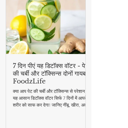
7 दिन पीएं यह डिटॉक्स वॉटर - पेट
की चर्बी और टॉक्सिन्स दोनों गायब! |
FoodzLife
क्या आप पेट की चर्बी और टॉक्सिन्स से परेशान हैं?
यह आसान डिटॉक्स वॉटर सिर्फ 7 दिनों में आपके
शरीर को साफ कर देगा! जानिए नींबू, खीरा, अदरक
और पुदीना से बनने वाले इस जादुई पेय की रेसिपी