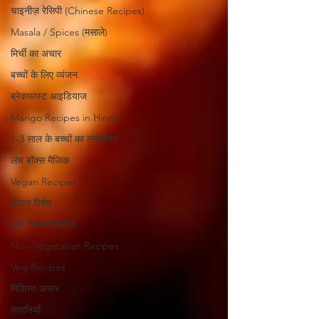
चाइनीज़ रेसिपी (Chinese Recipes)
Masala / Spices (मसाले)
मिर्ची का अचार
बच्चों के लिए व्यंजन
ब्रेकफास्ट आइडियाज
Mango Recipes in Hindi
1-3 साल के बच्चों का लंचबॉक्स
लंच बॉक्स मैजिक
Vegan Recipes
चावल विशेष
लंच/डिनर रेसिपीज
Non-Vegetarian Recipes
Veg Recipes
मिश्रित अचार
कहानियाँ