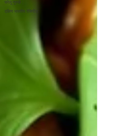
घरेलू नुस्खे
दक्षिण भारतीय रेसिपीज़