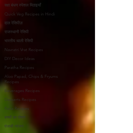
रक्षा बंधन स्पेशल मिठाइयाँ
Quick Veg Recipes in Hindi
दाल रेसिपीज़
राजस्थानी रेसिपी
भारतीय थाली रेसिपी
Navratri Vrat Recipes
DIY Decor Ideas
Paratha Recipes
Aloo Papad, Chips & Fryums
Recipes
Beverages Recipes
Desserts Recipes
Raita Recipes
बच्चों का पोषण
पंजाबी व्यंजन