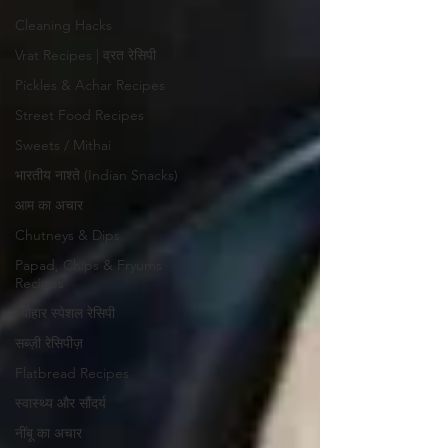
Cleaning Hacks
Vrat Recipes | व्रत रेसिपी
Pickles & Achar Recipes
Street Food Recipes
Sweets / Mithai
भारतीय नाश्ते (Indian Snacks)
आम का अचार
Chutneys & Dips
Papad, Chips & Fryums
Recipes
त्यौहार स्पेशल रेसिपी
सब्ज़ी रेसिपीज़
Flatbread Recipes
स्वास्थ्य और सौंदर्य
नींबू का अचार