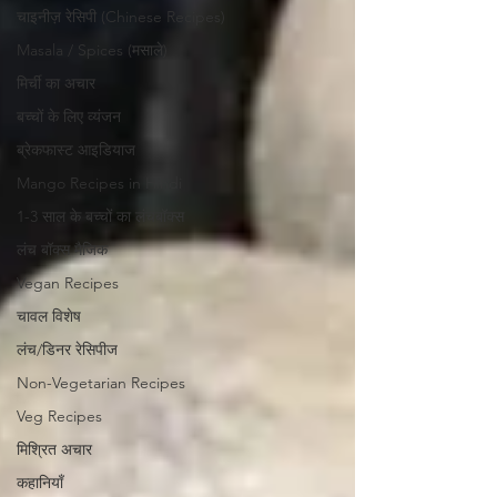
चाइनीज़ रेसिपी (Chinese Recipes)
Masala / Spices (मसाले)
मिर्ची का अचार
बच्चों के लिए व्यंजन
ब्रेकफास्ट आइडियाज
Mango Recipes in Hindi
1-3 साल के बच्चों का लंचबॉक्स
लंच बॉक्स मैजिक
Vegan Recipes
चावल विशेष
लंच/डिनर रेसिपीज
Non-Vegetarian Recipes
Veg Recipes
मिश्रित अचार
कहानियाँ