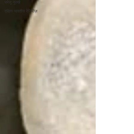
घरेलू नुस्खे
दक्षिण भारतीय रेसिपीज़