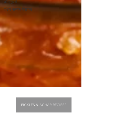
घरेलू नुस्खे
दक्षिण भारतीय रेसिपीज़