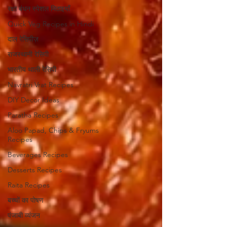
रक्षा बंधन स्पेशल मिठाइयाँ
Quick Veg Recipes in Hindi
दाल रेसिपीज़
राजस्थानी रेसिपी
भारतीय थाली रेसिपी
Navratri Vrat Recipes
DIY Decor Ideas
Paratha Recipes
Aloo Papad, Chips & Fryums
Recipes
Beverages Recipes
Desserts Recipes
Raita Recipes
बच्चों का पोषण
पंजाबी व्यंजन