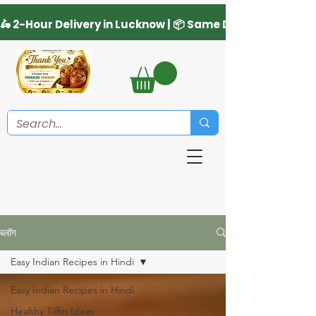
ब्लॉग
Easy Indian Recipes in Hindi
Easy Indian Recipes in Hindi
Healthy Tiffin Ideas