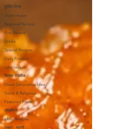
कुकिंग टिप्स
chaat recipe
Regional Recipes
Rice Recipe
Drinks
Special Recipes
Dairy Product
cake recipe
सिरका रेसिपीज
Diwali Decoration Idea
Social & Religious
Featured Posts
लोकप्रिय
More Recipes
अचार - चटनी