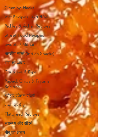
Cleaning Hacks
Vrat Recipes | व्रत रेसिपी
Pickles & Achar Recipes
Street Food Recipes
Sweets / Mithai
भारतीय नाश्ते (Indian Snacks)
आम का अचार
Chutneys & Dips
Papad, Chips & Fryums
Recipes
त्यौहार स्पेशल रेसिपी
सब्ज़ी रेसिपीज़
Flatbread Recipes
स्वास्थ्य और सौंदर्य
नींबू का अचार