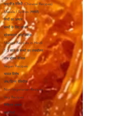
चाइनीज़ रेसिपी (Chinese Recipes)
Masala / Spices (मसाले)
मिर्ची का अचार
बच्चों के लिए व्यंजन
ब्रेकफास्ट आइडियाज
Mango Recipes in Hindi
1-3 साल के बच्चों का लंचबॉक्स
लंच बॉक्स मैजिक
Vegan Recipes
चावल विशेष
लंच/डिनर रेसिपीज
Non-Vegetarian Recipes
Veg Recipes
मिश्रित अचार
कहानियाँ