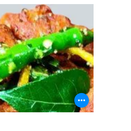
RAITA RECIPES
Sannata Raita
Recipe - बूंदी वाला ठंडा
रायता (बिरयानी के साथ
बेस्ट!) | FoodzLife