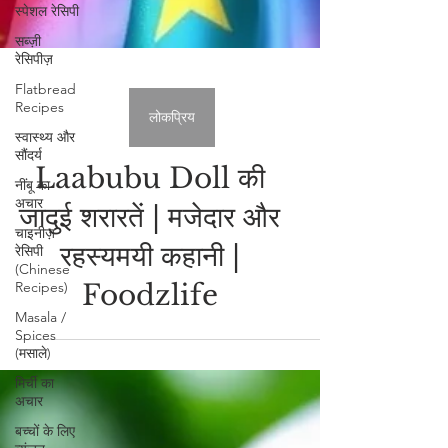
स्पेशल रेसिपी
सब्ज़ी
रेसिपीज़
Flatbread
Recipes
स्वास्थ्य और
सौंदर्य
लोकप्रिय
नींबू का
अचार
Laabubu Doll की
चाइनीज़
रेसिपी
जादुई शरारतें | मजेदार और
(Chinese
Recipes)
रहस्यमयी कहानी |
Masala /
Spices
Foodzlife
(मसाले)
मिर्ची का
अचार
बच्चों के लिए