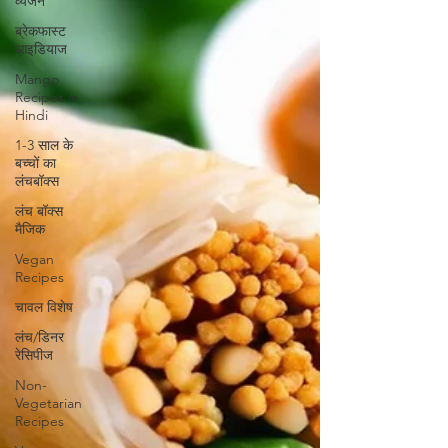
व्यंजन
ब्रेकफास्ट
आइडियाज
Mango
Recipes in
Hindi
1-3 साल के
बच्चों का
लंचबॉक्स
लंच बॉक्स
मैजिक
Vegan
Recipes
चावल विशेष
लंच/डिनर
रेसिपीज
Non-
Vegetarian
Recipes