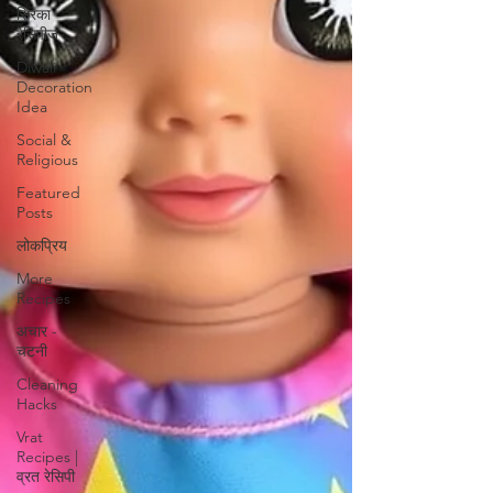
सिरका
रेसिपीज
Diwali
Decoration
Idea
Social &
Religious
Featured
Posts
लोकप्रिय
More
Recipes
अचार -
चटनी
Cleaning
Hacks
Vrat
Recipes |
व्रत रेसिपी