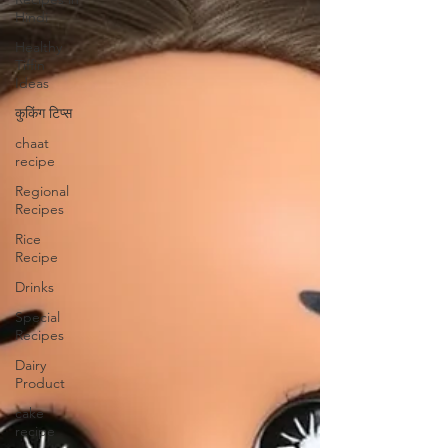
Hindi
Healthy
Tiffin
Ideas
कुकिंग टिप्स
chaat
recipe
Regional
Recipes
Rice
Recipe
Drinks
Special
Recipes
Dairy
Product
cake
recipe