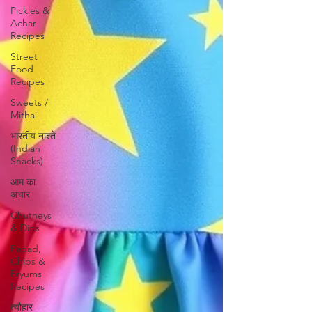
Pickles &
Achar
Recipes
Street
Food
Recipes
Sweets /
Mithai
भारतीय नाश्ते
(Indian
Snacks)
आम का
अचार
Chutneys
& Dips
Papad,
Chips &
Fryums
Recipes
त्यौहार