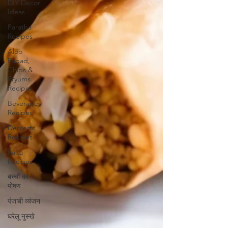
DIY Decor
Ideas
Paratha
Recipes
Aloo
Papad,
Chips &
Fryums
Recipes
Beverages
Recipes
Desserts
Recipes
Raita
Recipes
बच्चों का
पोषण
पंजाबी व्यंजन
घरेलू नुस्खे