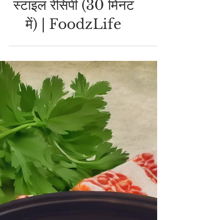
VEGAN RECIPES
वीगन पालक पनीर - टोफू
वाली क्रीमी रेस्टोरेंट
स्टाइल रेसिपी (30 मिनट
में) | FoodzLife