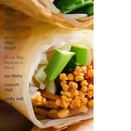
Veg
Recipes
मिश्रित
अचार
कहानियाँ
रक्षा बंधन
स्पेशल
मिठाइयाँ
Quick Veg
Recipes in
Hindi
दाल रेसिपीज़
राजस्थानी
रेसिपी
भारतीय थाली
रेसिपी
Navratri
Vrat
Recipes